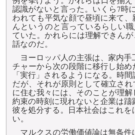
例を挙げよう。かれらは口を揃え
認識がないと言った。いくら7時
われても平気な顔で昼頃に来て、
んというのと言っているらしい職
ていた。かれらには理解できんが
話なのだ。
ヨーロッパ人の主張は、家内手
チャーから次の段階に移行し始め
「実行」されるようになる。時間
だが、それが原則として確立され
に住む我々には、そのことが理解
約束の時刻に現れないと企業は躊
彼を処分する。日本社会はこれを
い。
マルクスの労働価値論は無条件