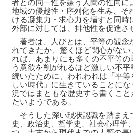
者との同一性を嫌う人間の性向に
地域の優越性・序列化を生み、そ
ける凝集力・求心力を増すと同時
外部に対しては、排他性を促進さ
著者は、人びとは、平等の観念
れてきたか、驚くほど関心がない
れば、あまりにも多くの不平等の
う意欲を削がれるほど激しい不平
続いたために、われわれは「平等
しい時代」に生きていることにな
況ではまともな歴史すら書くこと
たいようである。
そうした深い現状認識を踏まえ
史、政治史、哲学史、社会心理学
つ、太古から現代までの人類の長