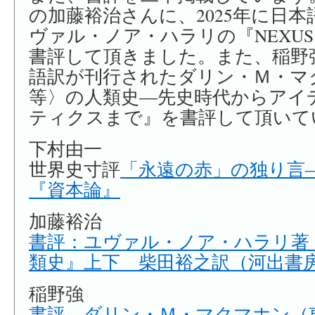
は
の加藤裕治さんに、2025年に日
ヴァル・ノア・ハラリの『NEXU
書評して頂きました。また、稲野
語訳が刊行されたダリン・Ｍ・マ
等〉の人類史―先史時代からアイ
ティクスまで』を書評して頂いて
下村由一
世界史寸評
「永遠の赤」の独り言
『資本論』
加藤裕治
書評：ユヴァル・ノア・ハラリ著『
類史』上下 柴田裕之訳（河出書房新
稲野強
書評 ダリン・Ｍ・マクマホン（