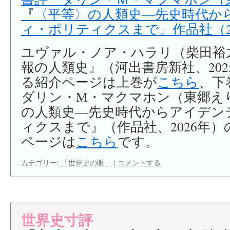
『〈平等〉の人類史―先史時代か
ィ・ポリティクスまで』作品社（20
ユヴァル・ノア・ハラリ（柴田裕之訳
報の人類史』（河出書房新社、20
る紹介ページは上巻が
こちら
、下
ダリン・M・マクマホン（東郷え
の人類史―先史時代からアイデン
ィクスまで』（作品社、2026年
ページは
こちら
です。
カテゴリー:
「世界史の眼」
|
コメントする
世界史寸評