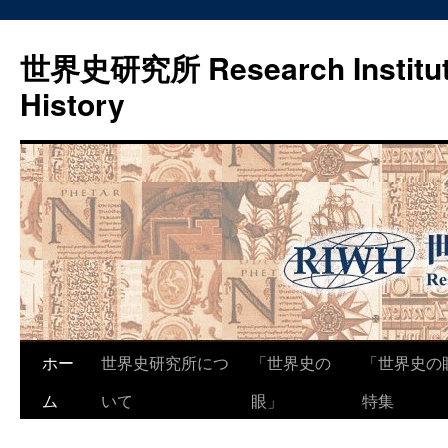
世界史研究所 Research Institute
History
コ
ホー
世界史研究所につ
「世界史の
「世界史の
ン
ム
いて
眼」
特集
テ