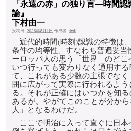
「永遠の赤」の独り言―時間認
論』
下村由一
投稿日:
2026年8月1日
作成者:
riwh
近代的時間(時刻)認識の特徴は
条件の均等性、すなわち普遍妥当
ーロッパ人の思う「世界」のどこ
いつ行っても変わりなく通用する
て、これがある少数の主張でなく
囲に広がって実際に行われるよう
る。それが正確にはいつかを知る
あるが。やがてこのことが分から
人」となるわけだ。
ここで明治に入って直ぐに日本