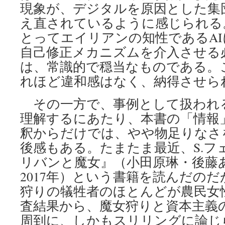
現象が、デジタルを原因とした集
え直されているように感じられる
とってエイリアンの知性であるA
自己修正メカニズムを介入させる
は、常識的で穏当なものである。
れほど違和感はなく、納得させら
その一方で、事例として扱われ
理解するにあたり、本書の「情報
釈からだけでは、やや物足りなさ
後感もある。たまたま最近、S.フ
リバンと魔女』（小田原琳・後藤
2017年）という書籍を読んだの
狩りの犠牲者のほとんどが農民女
査結果から、魔女狩りと資本主義
周到に、しかもスリリングに論じ