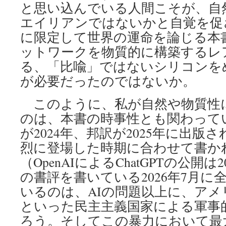
と思い込んでいる人間こそが、自
エイリアンではないかと自覚を促
に限定して世界の運命を論じる本
ットワークを物質的に構築するレ
る、「比喩」ではないシリコンを
が必要だったのではないか。
このように、私が自然や物質性
のは、本書の時事性とも関わって
が2024年、邦訳が2025年に出版
烈に登場した時期に合わせて書か
（OpenAIによるChatGPTの公開
の書評を書いている2026年7月に
いるのは、AIの問題以上に、ア
といった民主主義国家による軍事
ろう。そしてこの暴力において最