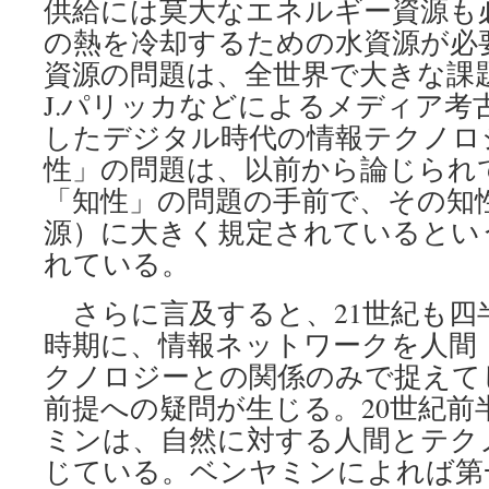
供給には莫大なエネルギー資源も
の熱を冷却するための水資源が必
資源の問題は、全世界で大きな課
J.パリッカなどによるメディア考
したデジタル時代の情報テクノロ
性」の問題は、以前から論じられて
「知性」の問題の手前で、その知
源）に大きく規定されているとい
れている。
さらに言及すると、21世紀も四
時期に、情報ネットワークを人間
クノロジーとの関係のみで捉えて
前提への疑問が生じる。20世紀前
ミンは、自然に対する人間とテク
じている。ベンヤミンによれば第