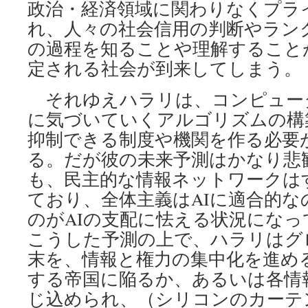
政治・経済領域に関わりなくプラ
れ、人々の社会信用の判断やラン
の過程を知ることや理解すること
定される社会が到来してしまう。
それゆえハラリは、コンピュー
に気づいていくアルゴリズムの構
抑制できる制度や機関を作る必要
る。だが彼の未来予測はかなり悲
も、民主的な情報ネットワークは
ており、全体主義はAIに適合的な
のがAIの支配に怯える状況にな
こうした予測の上で、ハラリはグ
末を、情報と権力の集中化を進める
する帝国に陥るか、あるいは各情
じ込められ、（シリコンのカーテ