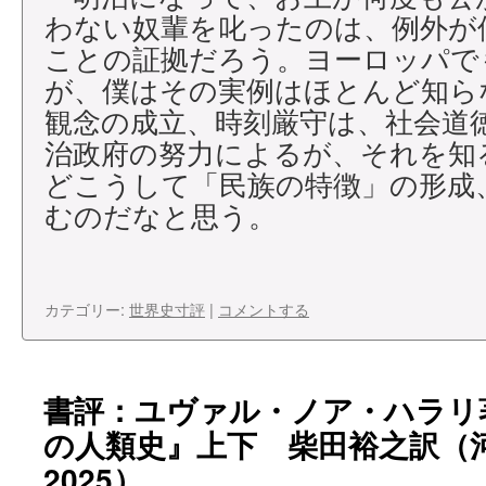
わない奴輩を叱ったのは、例外が
ことの証拠だろう。ヨーロッパで
が、僕はその実例はほとんど知ら
観念の成立、時刻厳守は、社会道
治政府の努力によるが、それを知
どこうして「民族の特徴」の形成
むのだなと思う。
カテゴリー:
世界史寸評
|
コメントする
書評：ユヴァル・ノア・ハラリ著
の人類史』上下 柴田裕之訳（
2025）