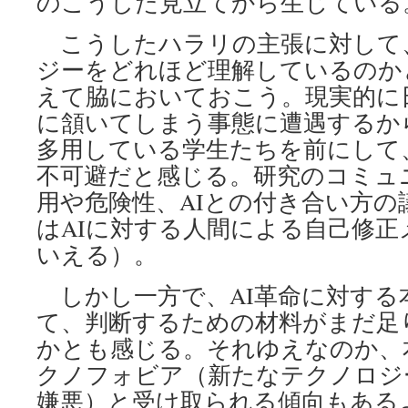
のこうした見立てから生じている
こうしたハラリの主張に対して、
ジーをどれほど理解しているのか
えて脇においておこう。現実的に
に頷いてしまう事態に遭遇するか
多用している学生たちを前にして
不可避だと感じる。研究のコミュ
用や危険性、AIとの付き合い方の
はAIに対する人間による自己修
いえる）。
しかし一方で、AI革命に対する
て、判断するための材料がまだ足
かとも感じる。それゆえなのか、
クノフォビア（新たなテクノロジ
嫌悪）と受け取られる傾向もある