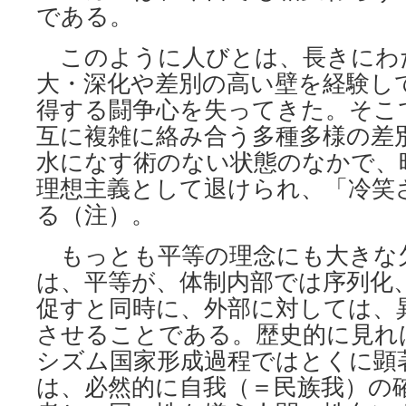
である。
このように人びとは、長きにわ
大・深化や差別の高い壁を経験し
得する闘争心を失ってきた。そこ
互に複雑に絡み合う多種多様の差
水になす術のない状態のなかで、
理想主義として退けられ、「冷笑
る（注）。
もっとも平等の理念にも大きな
は、平等が、体制内部では序列化
促すと同時に、外部に対しては、
させることである。歴史的に見れ
シズム国家形成過程ではとくに顕
は、必然的に自我（＝民族我）の