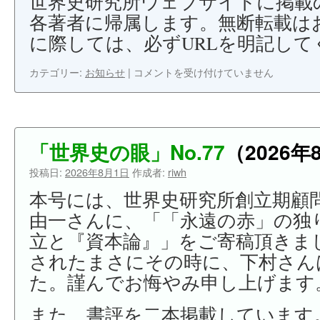
世界史研究所ウェブサイトに掲載
各著者に帰属します。無断転載は
に際しては、必ずURLを明記して
世
カテゴリー:
お知らせ
|
コメントを受け付けていません
界
史
研
究
所
「世界史の眼」No.77
（2026年
の
ウ
投稿日:
2026年8月1日
作成者:
riwh
ェ
本号には、世界史研究所創立期顧
ブ
サ
由一さんに、「「永遠の赤」の独
イ
立と『資本論』」をご寄稿頂きま
ト
されたまさにその時に、下村さん
に
よ
た。謹んでお悔やみ申し上げます。
う
こ
また、書評を二本掲載しています
そ