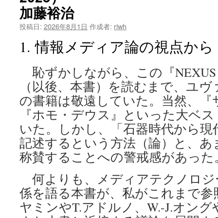
加藤裕治
投稿日:
2026年8月1日
作成者:
riwh
1. 情報メディア論の視点から
恥ずかしながら、この『NEXUS
（以後、本書）を読むまで、ユヴ
の書籍は敬遠していた。当然、『
『ホモ・デウス』といった大ベス
いた。しかし、「石器時代から現
記述するという方法（論）と、あ
称賛することへの警戒感があった
何よりも、メディアテクノロジ
係を語る本書が、私がこれまで参
ヤミンやT.アドルノ、W.-J.オン