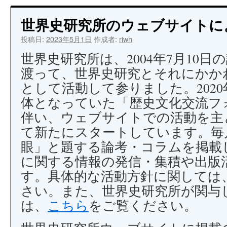
ン
世界史研究所のウェブサイトに
ツ
投稿日:
2023年5月1日
作成者:
riwh
へ
世界史研究所は、2004年7月10日
渡って、世界史研究とそれにかか
ス
として活動して参りました。2020
キ
体となっていた「歴史文化交流フ
ッ
伴い、ウェブサイトでの活動を主
て新たにスタートしています。毎
プ
眼」と題する論考・コラムを掲載
に関する情報の発信・集積や出版
す。具体的な活動方針に関しては
さい。また、世界史研究所が関与
は、
こちら
をご覧ください。