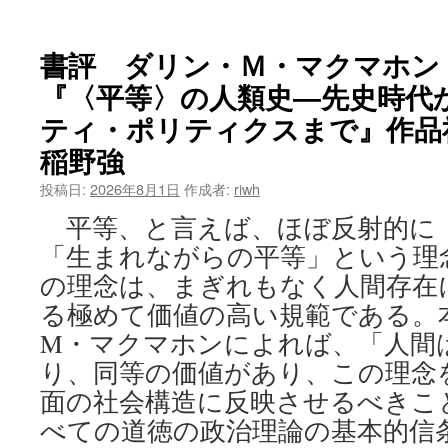
書評 ダリン・Ｍ・マクマホン
『〈平等〉の人類史―先史時代
ティ・ポリティクスまで』作品社
稲野強
投稿日:
2026年8月1日
作成者:
riwh
平等、と言えば、ほぼ反射的に
「生まれながらの平等」という理
の理念は、まぎれもなく人間存在
る極めて価値の高い規範である。
M・マクマホンによれば、「人間
り、同等の価値があり、この理念
面の社会構造に反映させるべきこ
べての道徳の政治理論の基本的信