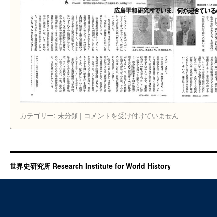
広
カテゴリー:
未分類
|
コメントを受け付けていません
島
平
和
研
究
世界史研究所 Research Institute for World History
所
問
題
（続
報）