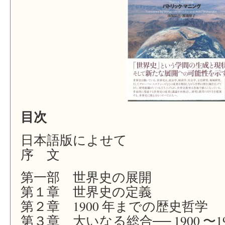
た
は
目次
日本語版によせて
序 文
第一部 世界史の展開
第１章 世界史の定義
第２章 1900 年までの歴史哲学
第３章 大いなる総合── 1900 〜19