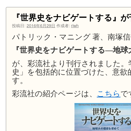
学
ぶ
西
『世界史をナビゲートする』が
洋
の
投稿日:
2016年6月29日
作成者:
riwh
歴
パトリック・マニング 著、南塚信
史
―
『世界史をナビゲートする―地球
ア
ジ
ア
が、彩流社より刊行されました。
か
史」を包括的に位置づけた、意欲
ら
考
す。
え
る』
彩流社の紹介ページは、
こちら
で
が
増
刷
さ
れ
ま
し