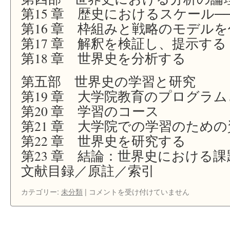
第15 章 歴史におけるスケール─
第16 章 枠組みと戦略のモデル
第17 章 解釈を検証し、提示する
第18 章 世界史を分析する
第五部 世界史の学習と研究
第19 章 大学院教育のプログラ
第20 章 学習のコース
第21 章 大学院での学習のための
第22 章 世界史を研究する
第23 章 結論：世界史における課
文献目録／原註／索引
『世
カテゴリー:
未分類
|
コメントを受け付けていません
界
史
を