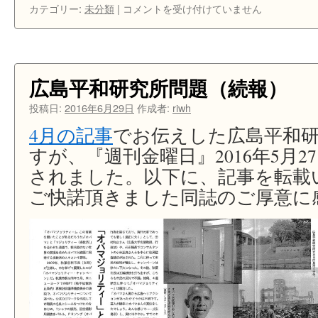
歴
カテゴリー:
未分類
|
コメントを受け付けていません
史
文
化
交
流
広島平和研究所問題（続報）
フ
ォ
投稿日:
2016年6月29日
作成者:
riwh
ー
4月の記事
でお伝えした広島平和
ラ
ム
すが、『週刊金曜日』2016年5月
講
されました。以下に、記事を転載
演
ご快諾頂きました同誌のご厚意に
会
『ポ
ツ
ダ
ム
宣
言
を
読