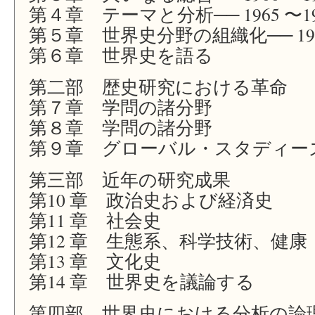
第４章 テーマと分析── 1965 〜19
第５章 世界史分野の組織化── 19
第６章 世界史を語る
第二部 歴史研究における革命
第７章 学問の諸分野
第８章 学問の諸分野
第９章 グローバル・スタディー
第三部 近年の研究成果
第10 章 政治史および経済史
第11 章 社会史
第12 章 生態系、科学技術、健康
第13 章 文化史
第14 章 世界史を議論する
第四部 世界史における分析の論