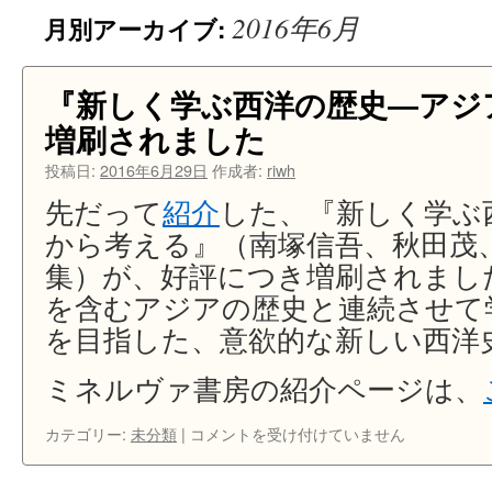
2016年6月
月別アーカイブ:
ン
ツ
『新しく学ぶ西洋の歴史―アジ
へ
増刷されました
ス
投稿日:
2016年6月29日
作成者:
riwh
キ
先だって
紹介
した、『新しく学ぶ
から考える』（南塚信吾、秋田茂、
ッ
集）が、好評につき増刷されまし
プ
を含むアジアの歴史と連続させて
を目指した、意欲的な新しい西洋
ミネルヴァ書房の紹介ページは、
『新
カテゴリー:
未分類
|
コメントを受け付けていません
し
く