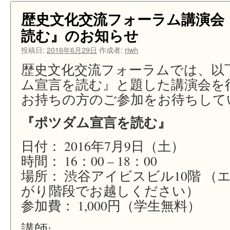
ナ
ビ
歴史文化交流フォーラム講演会
ゲ
読む』のお知らせ
ー
ト
投稿日:
2016年6月29日
作成者:
riwh
す
る』
歴史文化交流フォーラムでは、以
が
ム宣言を読む』と題した講演会を
刊
行
お持ちの方のご参加をお待ちして
さ
れ
『ポツダム宣言を読む』
ま
し
日付： 2016年7月9日（土）
た
は
時間： 16：00 – 18：00
場所： 渋谷アイビスビル10階 （
がり階段でお越しください）
参加費： 1,000円（学生無料）
講師: