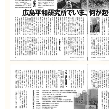
む』
の
お
知
ら
せ
は