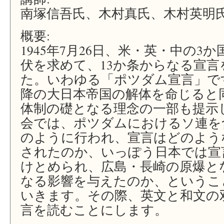
南塚信吾氏、木村真氏、木村英明
概要:
1945年7月26日、米・英・中の3
伏を求めて、13か条からなる宣
た。いわゆる「ポツダム宣言」で
降の大日本帝国の解体を命じると
体制の礎となる理念の一部も提示
会では、ポツダムにおけるソ連を
のように行われ、宣言はどのよう
されたのか、いっぽう日本では宣
けとめられ、広島・長崎の原爆と
なる影響を与えたのか、というこ
いきます。その際、英文と和文の
言を読むことにします。