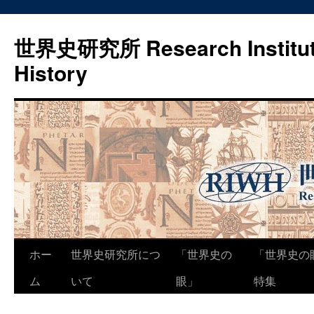
世界史研究所 Research Institute
History
コ
ホー
世界史研究所につ
「世界史の
「世界史の
ン
ム
いて
眼」
特集
テ