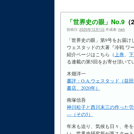
「世界史の眼」No.9
（
投稿日:
2020年12月1日
作成者:
riwh
「世界史の眼」第9号をお届け
ウェスタッドの大著『冷戦 ワ
紹介ページはこちら（
上巻
、
下
る連載の第5回をお寄せ頂いて
木畑洋一
書評：O.A.ウェスタッド（
書店、2020年）
南塚信吾
神川松子と西川末三の作った労
―（その5）
年末も迫り、気候も日々、冬を
い。世界史研究所が再スタート