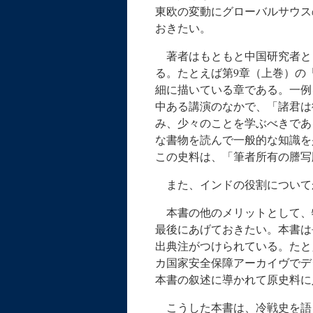
東欧の変動にグローバルサウス
おきたい。
著者はもともと中国研究者と
る。たとえば第9章（上巻）の
細に描いている章である。一例
中ある講演のなかで、「諸君は
み、少々のことを学ぶべきであ
な書物を読んで一般的な知識を
この史料は、「筆者所有の謄写
また、インドの役割について
本書の他のメリットとして、
最後にあげておきたい。本書は
出典注がつけられている。たと
カ国家安全保障アーカイヴでデ
本書の叙述に導かれて原史料に
こうした本書は、冷戦史を語