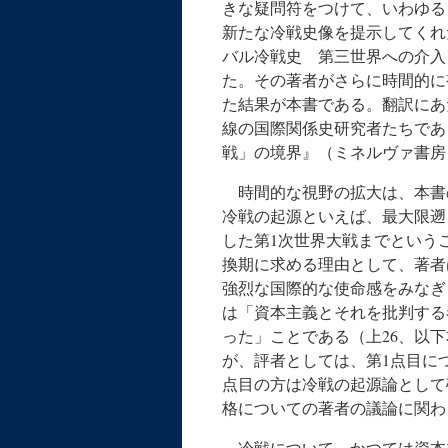
きな疑問符をつけて、いわゆる
新たな冷戦史像を提示してくれ
バル冷戦史 第三世界への介入
た。その著者がさらに時間的に
た結果が本書である。翻訳にあ
線の国際関係史研究者たちであ
戦」の境界』（ミネルヴァ書房、
時間的な視野の拡大は、本書の
冷戦の起源といえば、最大限遡
した第1次世界大戦までというこ
換期に求める理由として、著者
強烈な国際的な使命感をみなぎ
は「資本主義とそれを批判する
った」ことである（上26、以
が、評者としては、第1点目に
点目の方は冷戦の起源論として
格についての著者の議論に関わ
冷戦について、かつては資本