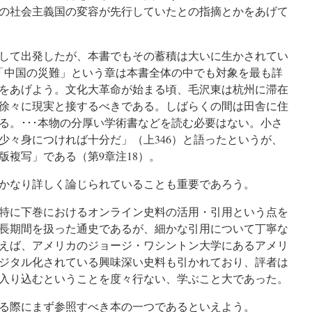
の社会主義国の変容が先行していたとの指摘とかをあげて
して出発したが、本書でもその蓄積は大いに生かされてい
「中国の災難」という章は本書全体の中でも対象を最も詳
をあげよう。文化大革命が始まる頃、毛沢東は杭州に滞在
徐々に現実と接するべきである。しばらくの間は田舎に住
る。･･･本物の分厚い学術書などを読む必要はない。小さ
少々身につければ十分だ」（上346）と語ったというが、
版複写」である（第9章注18）。
かなり詳しく論じられていることも重要であろう。
特に下巻におけるオンライン史料の活用・引用という点を
長期間を扱った通史であるが、細かな引用について丁寧な
えば、アメリカのジョージ・ワシントン大学にあるアメリ
ジタル化されている興味深い史料も引かれており、評者は
入り込むということを度々行ない、学ぶこと大であった。
る際にまず参照すべき本の一つであるといえよう。