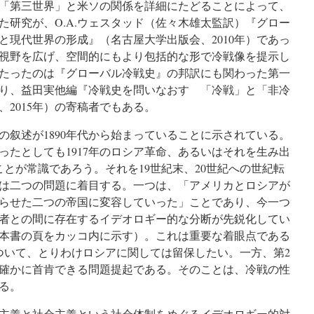
「第三世界」と米ソの関係を詳細にたどることによって、
た研究が、O.A.ウェスタッド（佐々木雄太監訳）『グロー
と現代世界の形成』（名古屋大学出版会、2010年）であっ
視野を広げ、空間的にもより包括的な形で冷戦像を提示し
たったのは『グローバル冷戦史』の邦訳にも関わった第一
り、益田実他編『冷戦史を問いなおす 「冷戦」と「非冷
2015年）の寄稿者でもある。
叙述が1890年代から始まっていることに示されている。
ったとしても1917年のロシア革命、あるいはそれを生み出
とが常識であろう。それを19世紀末、20世紀への世紀転
は二つの問題に着目する。一つは、「アメリカとロシアが
らせた二つの帝国に変容していった」ことであり、今一つ
者との間に存在するイデオロギー的な分断が先鋭化してい
下本書の頁をカッコ内に示す）。これは重要な着眼点である
ついて、とりわけロシアに関しては留保したい。一方、第2
確かに首肯できる問題提起である。そのことは、冷戦の性
る。
主義と社会主義という社会体制をめぐるイデオロギー的対