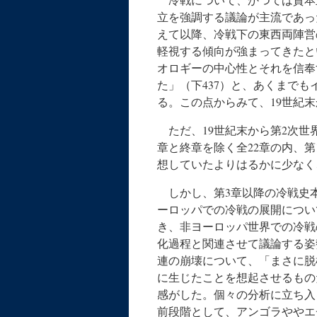
立を強調する議論が主流であっ
えて以降、冷戦下の東西両陣営
軽視する傾向が強まってきたと
オロギーの中心性とそれを信奉
た」（下437）と、あくまで
る。この点からみて、19世紀
ただ、19世紀末から第2次世
章と終章を除く全22章の内、第
想していたよりはるかに少なく
しかし、第3章以降の冷戦史
ーロッパでの冷戦の展開につい
き、非ヨーロッパ世界での冷戦
化過程と関連させて議論する姿
連の崩壊について、「まさに脱
に生じたことを想起させるもの
感がした。個々の分析に立ち入
前段階として、アンゴラややエ