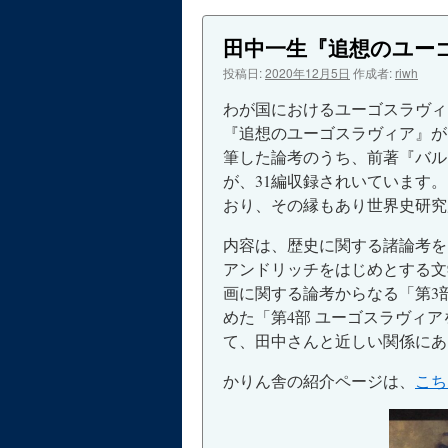
ン
田中一生『追想のユー
ツ
投稿日:
2020年12月5日
作成者:
riwh
へ
わが国におけるユーゴスラヴィア
『追想のユーゴスラヴィア』が
ス
筆した論考のうち、前著『バル
が、31編収録されいています
キ
おり、その縁もあり世界史研究
ッ
内容は、歴史に関する諸論考を
プ
アンドリッチをはじめとする文
画に関する論考からなる「第3
めた「第4部 ユーゴスラヴィ
て、田中さんと近しい関係にあ
かりん舎の紹介ページは、
こち