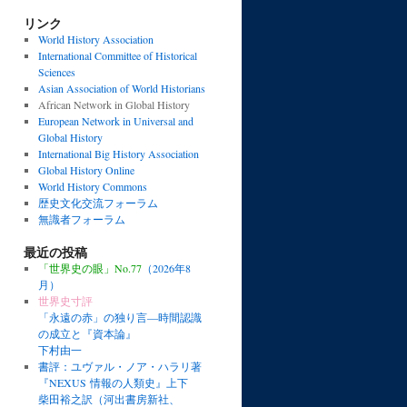
リンク
World History Association
International Committee of Historical
Sciences
Asian Association of World Historians
African Network in Global History
European Network in Universal and
Global History
International Big History Association
Global History Online
World History Commons
歴史文化交流フォーラム
無識者フォーラム
最近の投稿
「世界史の眼」No.77
（2026年8
月）
世界史寸評
「永遠の赤」の独り言―時間認識
の成立と『資本論』
下村由一
書評：ユヴァル・ノア・ハラリ著
『NEXUS 情報の人類史』上下
柴田裕之訳（河出書房新社、