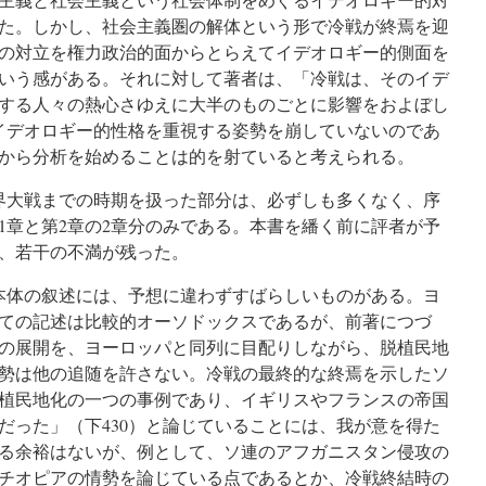
た。しかし、社会主義圏の解体という形で冷戦が終焉を迎
の対立を権力政治的面からとらえてイデオロギー的側面を
いう感がある。それに対して著者は、「冷戦は、そのイデ
する人々の熱心さゆえに大半のものごとに影響をおよぼし
もイデオロギー的性格を重視する姿勢を崩していないのであ
末から分析を始めることは的を射ていると考えられる。
界大戦までの時期を扱った部分は、必ずしも多くなく、序
1章と第2章の2章分のみである。本書を繙く前に評者が予
、若干の不満が残った。
本体の叙述には、予想に違わずすばらしいものがある。ヨ
ての記述は比較的オーソドックスであるが、前著につづ
の展開を、ヨーロッパと同列に目配りしながら、脱植民地
勢は他の追随を許さない。冷戦の最終的な終焉を示したソ
植民地化の一つの事例であり、イギリスやフランスの帝国
だった」（下430）と論じていることには、我が意を得た
る余裕はないが、例として、ソ連のアフガニスタン侵攻の
チオピアの情勢を論じている点であるとか、冷戦終結時の