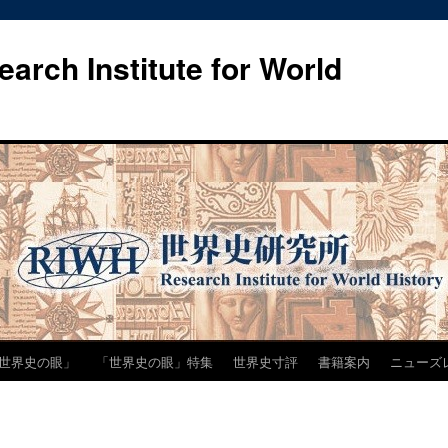
h Institute for World
世界史の眼」
「世界史の眼」特集
世界史寸評
書籍案内
ニューズ