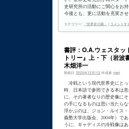
史研究所の活動にご関心をお持
今後とも、更に活動を充実させ
カテゴリー:
「世界史の眼」
|
コメントす
書評：O.A.ウェスタ
トリー』上・下（岩波書
木畑洋一
投稿日:
2020年12月1日
作成者:
riwh
冷戦という現代世界史にとっ
時、日本語で参照できる本は意
に、その著者なりの歴史像にそ
の手になるものは思い当たらな
浮かぶのは、ジョン・ルイス・
義塾大学出版会、2004年）
うに、ギャディスの冷戦像はあ