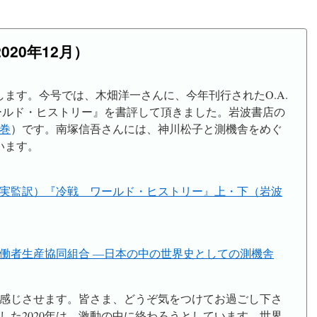
2020年12月）
します。今号では、木畑洋一さんに、今年刊行されたO.A.
ールド・ヒストリー』を書評して頂きました。岩波書店の
巻
）です。南塚信吾さんには、神川松子と測機舎をめぐ
います。
益田実監訳）『冷戦 ワールド・ヒストリー』上・下（岩波
働者生産協同組合 ―日本の中の世界史としての測機舎
感じさせます。皆さま、どうぞ気をつけてお過ごし下さ
した2020年は、激動の中に終わろうとしています。世界