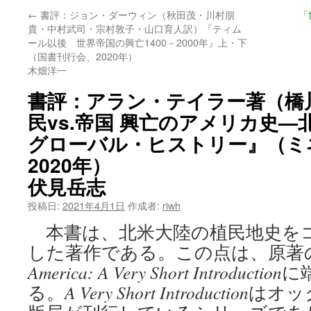
←
書評：ジョン・ダーウィン（秋田茂・川村朋
「
ン
貴・中村武司・宗村敦子・山口育人訳）『ティム
ール以後 世界帝国の興亡1400－2000年』上・下
ツ
（国書刊行会、2020年）
木畑洋一
へ
書評：アラン・テイラー著（橋
ス
民vs.帝国 興亡のアメリカ史
キ
グローバル・ヒストリー』（ミ
ッ
2020年）
プ
伏見岳志
投稿日:
2021年4月1日
作成者:
riwh
本書は、北米大陸の植民地史を
した著作である。この点は、原著
America: A Very Short Introduction
に
る。
A Very Short Introduction
はオッ