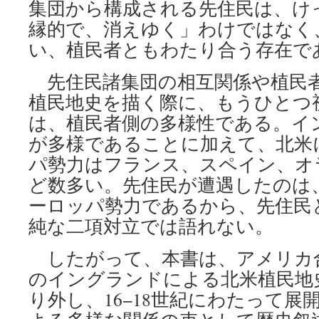
集団から構成される先住民は、け
縁的で、消えゆく」わけではなく
い、植民者ともわたり合う存在で
先住民諸集団の相互関係や植民
植民地史を描く際に、もうひとつ
は、植民者側の多様性である。イ
が多様であることに加えて、北米
パ勢力はフランス、スペイン、オ
ど数多い。先住民が遭遇したのは
ーロッパ勢力であるから、先住民
純な二項対立では語れない。
したがって、本書は、アメリカ
のイングランドによる北米植民地
り外し、16−18世紀にわたって展