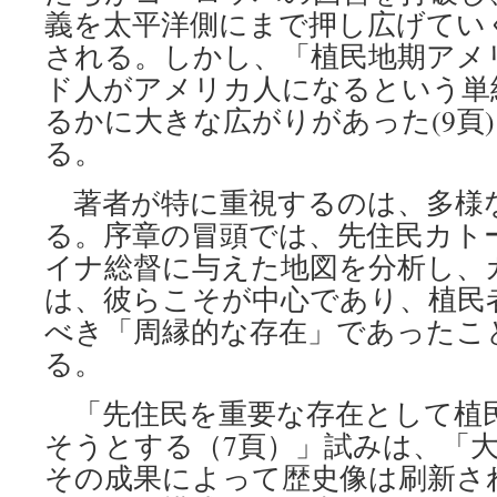
義を太平洋側にまで押し広げてい
される。しかし、「植民地期アメ
ド人がアメリカ人になるという単
るかに大きな広がりがあった(9頁
る。
著者が特に重視するのは、多様
る。序章の冒頭では、先住民カト
イナ総督に与えた地図を分析し、
は、彼らこそが中心であり、植民
べき「周縁的な存在」であったこ
る。
「先住民を重要な存在として植
そうとする（7頁）」試みは、「
その成果によって歴史像は刷新さ