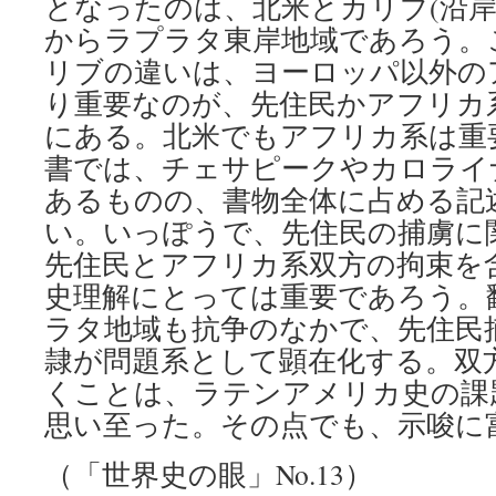
となったのは、北米とカリブ(沿岸
からラプラタ東岸地域であろう。
リブの違いは、ヨーロッパ以外の
り重要なのが、先住民かアフリカ
にある。北米でもアフリカ系は重
書では、チェサピークやカロライ
あるものの、書物全体に占める記
い。いっぽうで、先住民の捕虜に
先住民とアフリカ系双方の拘束を
史理解にとっては重要であろう。
ラタ地域も抗争のなかで、先住民
隷が問題系として顕在化する。双
くことは、ラテンアメリカ史の課
思い至った。その点でも、示唆に
（「世界史の眼」No.13）