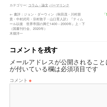
カテゴリー:
コラム・論文
パーマリンク
←
書評：ジョン・ダーウィン（秋田茂・川村朋
「
貴・中村武司・宗村敦子・山口育人訳）『ティム
ール以後 世界帝国の興亡1400－2000年』上・下
（国書刊行会、2020年）
木畑洋一
コメントを残す
メールアドレスが公開されること
が付いている欄は必須項目です
コメント
※