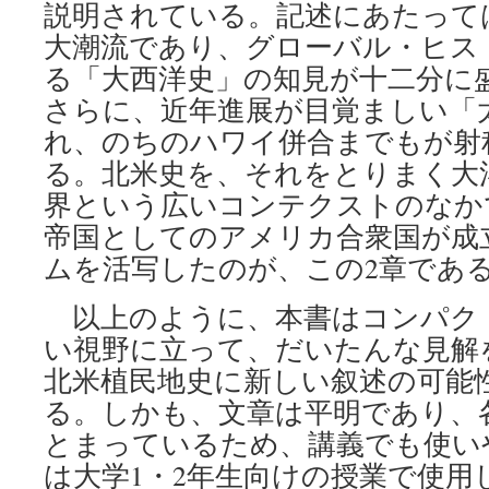
説明されている。記述にあたって
大潮流であり、グローバル・ヒス
る「大西洋史」の知見が十二分に
さらに、近年進展が目覚ましい「
れ、のちのハワイ併合までもが射
る。北米史を、それをとりまく大
界という広いコンテクストのなか
帝国としてのアメリカ合衆国が成
ムを活写したのが、この2章であ
以上のように、本書はコンパク
い視野に立って、だいたんな見解
北米植民地史に新しい叙述の可能
る。しかも、文章は平明であり、各
とまっているため、講義でも使い
は大学1・2年生向けの授業で使用