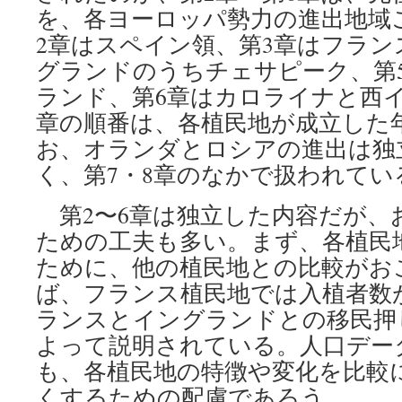
を、各ヨーロッパ勢力の進出地域
2章はスペイン領、第3章はフラン
グランドのうちチェサピーク、第
ランド、第6章はカロライナと西
章の順番は、各植民地が成立した
お、オランダとロシアの進出は独
く、第7・8章のなかで扱われてい
第2〜6章は独立した内容だが、
ための工夫も多い。まず、各植民
ために、他の植民地との比較がお
ば、フランス植民地では入植者数
ランスとイングランドとの移民押
よって説明されている。人口デー
も、各植民地の特徴や変化を比較
くするための配慮であろう。