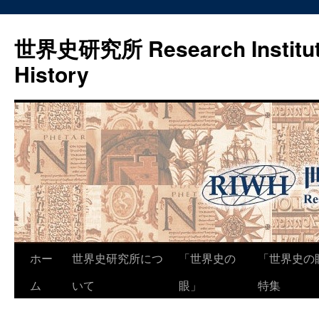
世界史研究所 Research Institute
History
コ
ホー
世界史研究所につ
「世界史の
「世界史の
ン
ム
いて
眼」
特集
テ