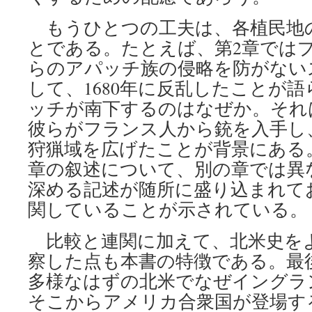
もうひとつの工夫は、各植民地
とである。たとえば、第2章では
らのアパッチ族の侵略を防がない
して、1680年に反乱したことが
ッチが南下するのはなぜか。それ
彼らがフランス人から銃を入手し
狩猟域を広げたことが背景にある
章の叙述について、別の章では異
深める記述が随所に盛り込まれて
関していることが示されている。
比較と連関に加えて、北米史を
察した点も本書の特徴である。最後
多様なはずの北米でなぜイングラ
そこからアメリカ合衆国が登場す