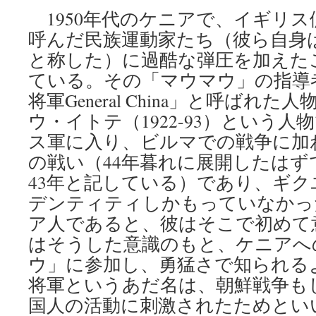
1950年代のケニアで、イギリ
呼んだ民族運動家たち（彼ら自身
と称した）に過酷な弾圧を加えた
ている。その「マウマウ」の指導
将軍General China」と呼ばれ
ウ・イトテ（1922-93）という人
ス軍に入り、ビルマでの戦争に加
の戦い（44年暮れに展開したはず
43年と記している）であり、ギ
デンティティしかもっていなかっ
ア人であると、彼はそこで初めて
はそうした意識のもと、ケニアへ
ウ」に参加し、勇猛さで知られる
将軍というあだ名は、朝鮮戦争も
国人の活動に刺激されたためとい