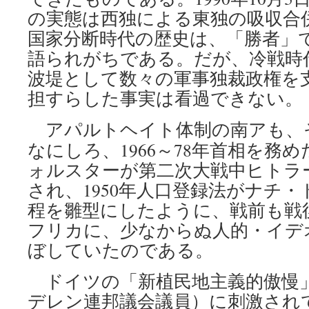
の実態は西独による東独の吸収合
国家分断時代の歴史は、「勝者」
語られがちである。だが、冷戦時
波堤として数々の軍事独裁政権を
担すらした事実は看過できない。
アパルトヘイト体制の南アも、
なにしろ、1966～78年首相を務
ォルスターが第二次大戦中ヒトラ
され、1950年人口登録法がナチ
程を雛型にしたように、戦前も戦
フリカに、少なからぬ人的・イデ
ぼしていたのである。
ドイツの「新植民地主義的傲慢
デレン連邦議会議員）に刺激され