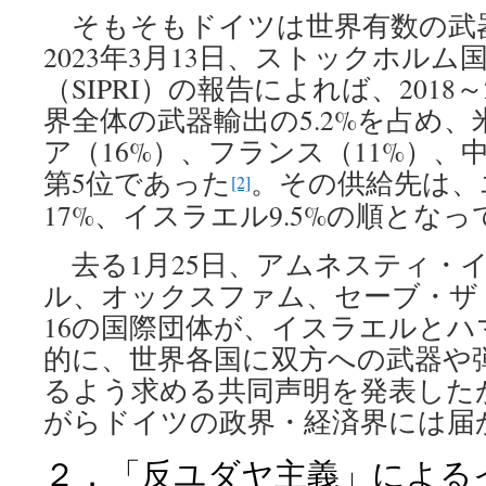
そもそもドイツは世界有数の武
2023年3月13日、ストックホルム
（SIPRI）の報告によれば、2018
界全体の武器輸出の5.2%を占め、
ア（16%）、フランス（11%）、中
第5位であった
。その供給先は、
[2]
17%、イスラエル9.5%の順とな
去る1月25日、アムネスティ・
ル、オックスファム、セーブ・ザ
16の国際団体が、イスラエルとハ
的に、世界各国に双方への武器や
るよう求める共同声明を発表した
がらドイツの政界・経済界には届
２．「反ユダヤ主義」による