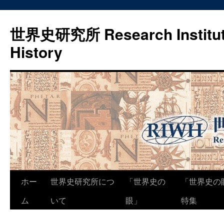
世界史研究所 Research Institute
History
コ
ホー
世界史研究所につ
「世界史の
「世界史の
ン
ム
いて
眼」
特集
テ