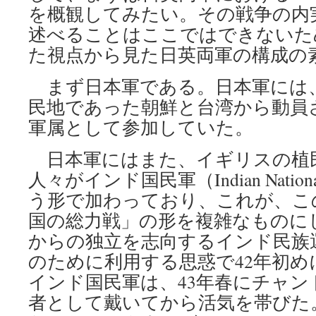
を概観してみたい。その戦争の内
述べることはここではできないた
た視点から見た日英両軍の構成の
まず日本軍である。日本軍には
民地であった朝鮮と台湾から動員
軍属として参加していた。
日本軍にはまた、イギリスの植
人々がインド国民軍（Indian Nationa
う形で加わっており、これが、こ
国の総力戦」の形を複雑なものに
からの独立を志向するインド民族
のために利用する思惑で42年初め
インド国民軍は、43年春にチャン
者として戴いてから活気を帯びた