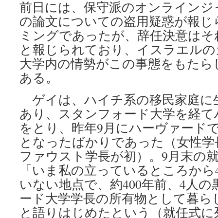
前日には、保守派のオンラインジ
の論文についての盗用疑惑が報じ
ミングであったが、辞任決意はそ
と報じられており、イスラエルの
大学内の情勢がこの事態をもたら
ある。
ゲイは、ハイチ系の移民家庭に
あり、スタンフォード大学を経て
をとり、昨年9月にハーヴァード
となったばかりであった（女性学長は
ファウスト学長が初）。9月末の
「いま私の立っているところから4
いない地点で、約400年前、4人
ード大学学長の所有物として暮ら
と語りはじめたという（就任式に