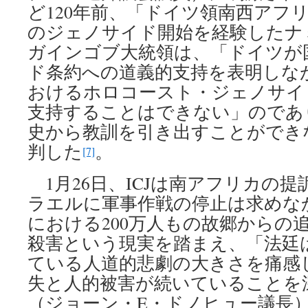
ど120年前、「ドイツ領南西アフ
のジェノサイド開始を経験したナ
ガインゴブ大統領は、「ドイツが
ド条約への道義的支持を表明しな
おけるホロコースト・ジェノサイ
支持することはできない」のであ
史から教訓を引き出すことができ
判した
。
[7]
1月26日、ICJは南アフリカの
ラエルに軍事作戦の停止は求めな
における200万人もの故郷からの追
殺害という現実を踏まえ、「法廷
ている人道的悲劇の大きさを痛感
失と人的被害が続いていることを
（ジョーン・E・ドノヒュー議長