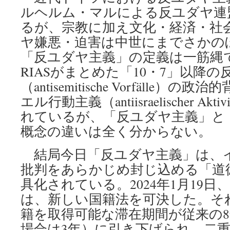
ルヘルム・マルによる反ユダヤ連
るが、宗教に加え文化・経済・社
ヤ嫌悪・迫害は中世にまでさかの
「反ユダヤ主義」の定義は一筋縄
RIASがまとめた「10・7」以降
（antisemitische Vorfälle
エル行動主義（antiisraelischer Akt
れているが、「反ユダヤ主義」と
概念の違いは全く分からない。
結局今日「反ユダヤ主義」は、
批判をあらかじめ封じ込める「道
具化されている。2024年1月19
は、新しい国籍法を可決した。そ
籍を取得可能な滞在期間が従来の8
場合は3年）に引き下げられ、二