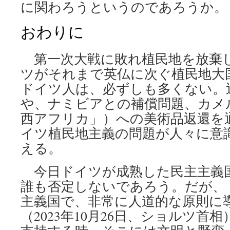
に関わろうというのであろうか。
おわりに
第一次大戦に敗れ植民地を放棄
ツがそれまで英仏に次ぐ植民地大
ドイツ人は、必ずしも多くない。
や、ナミビアとの補償問題、カメ
西アフリカ」）への美術品返還を
イツ植民地主義の問題が人々に意
える。
今日ドイツが成熟した民主主義
誰も否定しないであろう。だが、
主義国で、非常に人道的な原則に
（2023年10月26日、ショルツ首