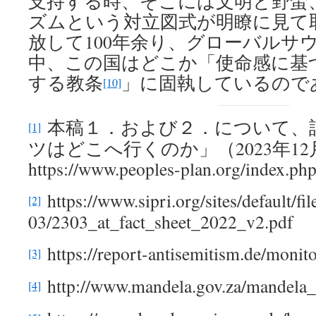
支持する時、そこには文明と野蛮
ズムという対立図式が明瞭に見て
放して100年余り、グローバルサ
中、この国はどこか「使命感に基
する教条
」に固執しているので
[10]
本稿１．および２．について、
[1]
ツはどこへ行くのか」（2023年12
https://www.peoples-plan.org/index.ph
https://www.sipri.org/sites/default/fi
[2]
03/2303_at_fact_sheet_2022_v2.pdf
https://report-antisemitism.de/monito
[3]
http://www.mandela.gov.za/mandela_
[4]