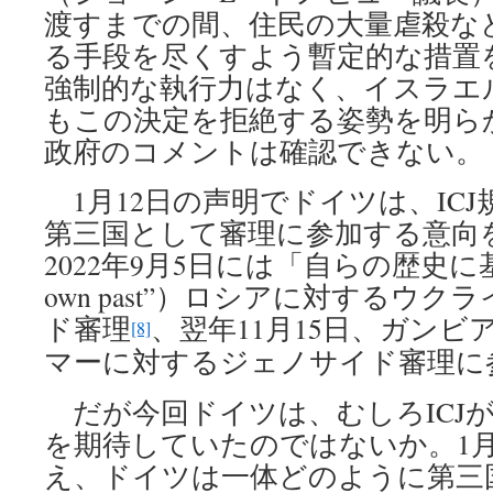
渡すまでの間、住民の大量虐殺な
る手段を尽くすよう暫定的な措置
強制的な執行力はなく、イスラエ
もこの決定を拒絶する姿勢を明ら
政府のコメントは確認できない。
1月12日の声明でドイツは、ICJ
第三国として審理に参加する意向
2022年9月5日には「自らの歴史に基づき
own past”）ロシアに対するウ
ド審理
、翌年11月15日、ガン
[8]
マーに対するジェノサイド審理に
だが今回ドイツは、むしろICJ
を期待していたのではないか。1月
え、ドイツは一体どのように第三