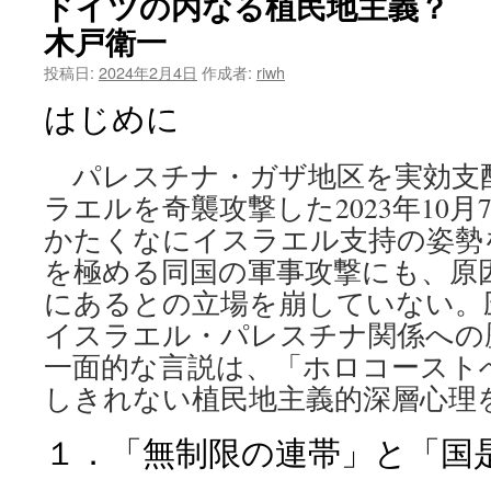
ドイツの内なる植民地主義？
木戸衛一
投稿日:
2024年2月4日
作成者:
riwh
はじめに
パレスチナ・ガザ地区を実効支
ラエルを奇襲攻撃した2023年10
かたくなにイスラエル支持の姿勢
を極める同国の軍事攻撃にも、原
にあるとの立場を崩していない。
イスラエル・パレスチナ関係への
一面的な言説は、「ホロコースト
しきれない植民地主義的深層心理
１．「無制限の連帯」と「国