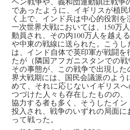
ヘン戦争や、義和団運動鎮圧戦争
であったように、イギリスが植民
く上で、インド兵は中心的役割を
一次世界大戦においては、150万
動員され、その内100万人を越え
や中東の戦線に送られた。こうし
は、インド自体で英印軍が戦闘を
たが（隣国アフガニスタンでの戦
その事態が、この戦争で出現した
界大戦期には、国民会議派のよう
めて、それに応じないイギリスへ
つづけた人々も存在したものの、
協力する者も多く、そうしたイン
投入され、戦争のいずれの局面に
って戦った。