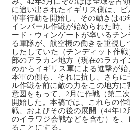
み、42年5月にそのほぼ全域を占
に追い出されたイギリス側は、ビ
軍事行動を開始し、その動きは43
インパール作戦が始められた時、
ード・ウィンゲートが率いるチン
る軍隊が、航空機の働きを重視し
したしていた（チンディット作戦
部のアラカン地方（現在のラカイン
めからイギリス軍による進撃が始
本軍の側も、それに抗し、さらに
ル作戦を前に敵の力をこの地方に
意図をもって、2月に作戦（第二
開始した。本稿では、これらの作
戦、およびその後の展開（44年12
のイラワジ会戦などを含む）を、
ることにする。