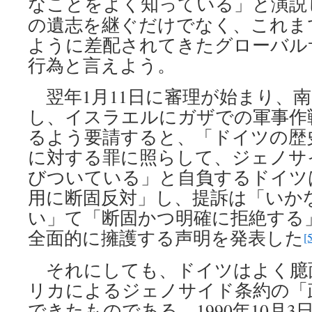
なことをよく知っている」と演説
の遺志を継ぐだけでなく、これま
ように差配されてきたグローバル
行為と言えよう。
翌年1月11日に審理が始まり、南
し、イスラエルにガザでの軍事作
るよう要請すると、「ドイツの歴
に対する罪に照らして、ジェノサ
びついている」と自負するドイツ
用に断固反対」し、提訴は「いか
い」て「断固かつ明確に拒絶する
全面的に擁護する声明を発表した
[5
それにしても、ドイツはよく臆
リカによるジェノサイド条約の「
できたものである。1990年10月