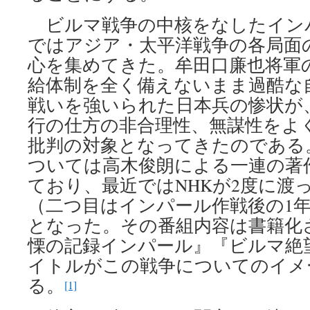
ビルマ戦争の中核をなしたイン
ではアジア・太平洋戦争の各局面
心を集めてきた。牟田口廉也将軍
給体制を全く備えないまま過酷な
戦いを強いられた日本兵の惨状が
行の仕方の非合理性、無謀性をよ
批判の対象となってきたのである
ついては高木俊朗による一連の著
ており、最近ではNHKが2度に渡
（二つ目はインパール作戦後の1
となった。その番組内容は書籍化
慄の記録インパール』『ビルマ絶
イトルがこの戦争についてのイメ
る。
[1]