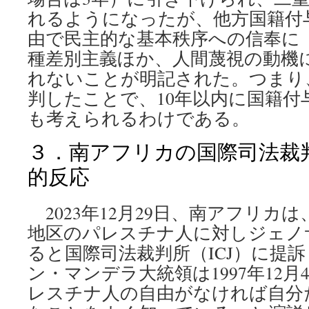
れるようになったが、他方国籍付
由で民主的な基本秩序への信奉に
種差別主義ほか、人間蔑視の動機
れないことが明記された。つまり
判したことで、10年以内に国籍付
も考えられるわけである。
３．南アフリカの国際司法裁
的反応
2023年12月29日、南アフリカ
地区のパレスチナ人に対しジェノ
ると国際司法裁判所（ICJ）に提
ン・マンデラ大統領は1997年12
レスチナ人の自由がなければ自分