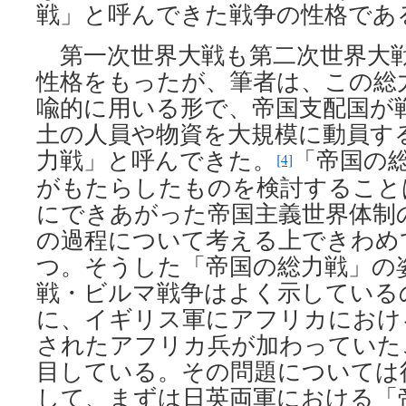
戦」と呼んできた戦争の性格であ
第一次世界大戦も第二次世界大
性格をもったが、筆者は、この総
喩的に用いる形で、帝国支配国が
土の人員や物資を大規模に動員す
力戦」と呼んできた。
「帝国の
[4]
がもたらしたものを検討すること
にできあがった帝国主義世界体制
の過程について考える上できわめ
つ。そうした「帝国の総力戦」の
戦・ビルマ戦争はよく示している
に、イギリス軍にアフリカにおけ
されたアフリカ兵が加わっていた
目している。その問題については
して、まずは日英両軍における「