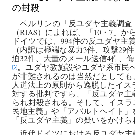
の封殺
ベルリンの「反ユダヤ主義調査
（RIAS）によれば、「10・7」か
ドイツでは、994件の反ユダヤ主
（内訳は極端な暴力3件、攻撃29件
迫32件、大量のメール送信4件、侮
。ユダヤ教施設やユダヤ系市民
[3]
が非難されるのは当然だとしても
人道法上の原則から逸脱したイス
対する批判ですら、「反ユダヤ主
られ封殺される。そして、イスラ
民地主義」や「アパルトヘイト」
「反ユダヤ主義」の疑いをかけら
近代ドイツにおける反ユダヤ主義は