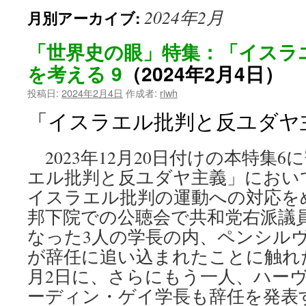
2024年2月
月別アーカイブ:
ン
ツ
「世界史の眼」特集：「イスラ
を考える 9
（2024年2月4日）
へ
投稿日:
2024年2月4日
作成者:
riwh
ス
「イスラエル批判と反ユダヤ
キ
ッ
2023年12月20日付けの本特集
エル批判と反ユダヤ主義」におい
プ
イスラエル批判の運動への対応を
邦下院での公聴会で共和党右派議
なった3人の学長の内、ペンシル
が辞任に追い込まれたことに触れた
月2日に、さらにもう一人、ハー
ーディン・ゲイ学長も辞任を発表