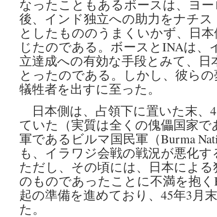
なったこともあるボースは、ヨー
後、インド独立への助力をナチス
としたもののうまくいかず、日本
じたのである。ボースとINAは、
立達成への有効な手段とみて、日
とったのである。しかし、彼らの
犠牲者を出すに至った。
日本側は、占領下に置いた末、4
ていた（実質は全くの傀儡国家で
軍であるビルマ国民軍（Burma Nationa
も、イラワジ会戦の戦況が悪化す
ただし、その頃には、日本による
のものであったことに不満を抱く
起の準備を進めており、45年3月
た。