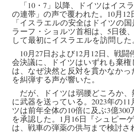
「10・7」以降、ドイツはイス
の連帯」の声で覆われた。10月1
「イスラエルの安全はドイツの国
ラーフ・ショルツ首相は、5日後
して最初にイスラエルを訪問した
10月27日および12月12日、戦
会決議に、ドイツはいずれも棄権
は、なぜ決然と反対を貫かなかっ
を糾弾する声が響いた。
だが、ドイツは弱腰どころか、
に武器を送っている。2023年の1
ツは前年全体の10倍に及ぶ3億30
を承認した。1月16日『シュピー
は、戦車の弾薬の供与まで検討さ