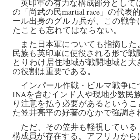
英印軍の有力な構成部分として
の「尚武の民martial race」の
ール出身のグルカ兵が、この戦争
たことも忘れてはならない。
また日本軍についても指摘した
民族も英印軍に使役される形で戦
とりわけ居住地域が戦闘地域と大
の役割は重要である。
インパール作戦・ビルマ戦争に
INAを含むインド人や現地少数民
り注意を払う必要があるというこ
た笠井亮平の好著のなかで強調さ
ただ、その笠井も軽視している
構成員が存在する。アフリカから