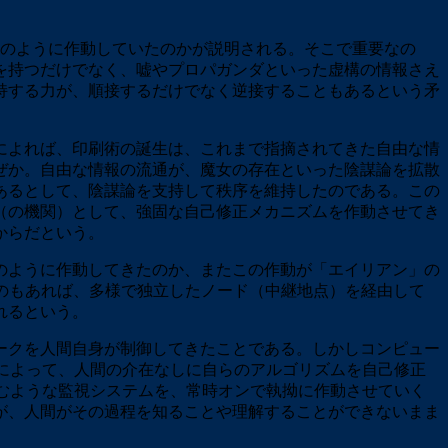
のように作動していたのかが説明される。そこで重要なの
を持つだけでなく、嘘やプロパガンダといった虚構の情報さえ
持する力が、順接するだけでなく逆接することもあるという矛
によれば、印刷術の誕生は、これまで指摘されてきた自由な情
ぜか。自由な情報の流通が、魔女の存在といった陰謀論を拡散
あるとして、陰謀論を支持して秩序を維持したのである。この
（の機関）として、強固な自己修正メカニズムを作動させてき
からだという。
のように作動してきたのか、またこの作動が「エイリアン」の
のもあれば、多様で独立したノード（中継地点）を経由して
れるという。
ークを人間自身が制御してきたことである。しかしコンピュー
習によって、人間の介在なしに自らのアルゴリズムを自己修正
望むような監視システムを、常時オンで執拗に作動させていく
が、人間がその過程を知ることや理解することができないまま