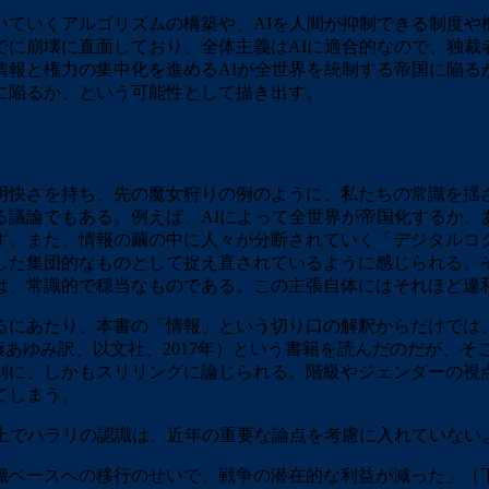
ていくアルゴリズムの構築や、AIを人間が抑制できる制度や
に崩壊に直面しており、全体主義はAIに適合的なので、独裁
情報と権力の集中化を進めるAIが全世界を統制する帝国に陥る
に陥るか、という可能性として描き出す。
快さを持ち、先の魔女狩りの例のように、私たちの常識を揺
る議論でもある。例えば、AIによって全世界が帝国化するか、
。また、情報の繭の中に人々が分断されていく「デジタルコク
した集団的なものとして捉え直されているように感じられる。そ
は、常識的で穏当なものである。この主張自体にはそれほど違
にあたり、本書の「情報」という切り口の解釈からだけでは
藤あゆみ訳、以文社、2017年）という書籍を読んだのだが、
到に、しかもスリリングに論じられる。階級やジェンダーの視
てしまう。
上でハラリの認識は、近年の重要な論点を考慮に入れていない
ースへの移行のせいで、戦争の潜在的な利益が減った」（下巻