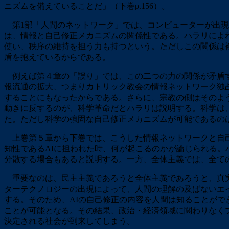
ニズムを備えていることだ」（下巻p.156）。
第1部「人間のネットワーク」では、コンピューターが出現
は、情報と自己修正メカニズムの関係性である。ハラリによ
使い、秩序の維持を担う力も持つという。ただしこの関係は
盾を抱えているからである。
例えば第４章の「誤り」では、この二つの力の関係が矛盾す
報流通の拡大、つまりカトリック教会の情報ネットワーク独
することにもなったからである。さらに、宗教の側はそのよ
動きに反するのが、科学革命だとハラリは説明する。科学は
た。ただし科学の強固な自己修正メカニズムが可能であるの
上巻第５章から下巻では、こうした情報ネットワークと自己
知性であるAIに担われた時、何が起こるのかが論じられる
分散する場合もあると説明する。一方、全体主義では、全て
重要なのは、民主主義であろうと全体主義であろうと、真実
ターテクノロジーの出現によって、人間の理解の及ばないエイ
する。そのため、AIの自己修正の内容を人間は知ることがで
ことが可能となる。その結果、政治・経済領域に関わりなく
決定される社会が到来してしまう。