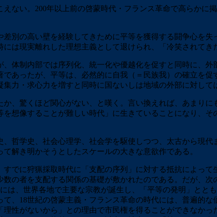
えない。200年以上前の啓蒙時代・フランス革命で高らかに
差別の高い壁を経験してきために平等を獲得する闘争心を失
時には現実離れした理想主義として退けられ、「冷笑されてき
、体制内部では序列化、統一化や優越化を促すと同時に、外
著であったが、平等は、必然的に自我（＝民族我）の確立を促
凝集力・求心力を増すと同時に国ないしは地域の外部に対して
か、驚くほど関心がない、と嘆く。言い換えれば、あまりに
等を想像することが難しい時代」に生きていることになり、そ
、哲学史、社会心理学、社会学を駆使しつつ、太古から現代
って解き明かそうとしたスケールの大きな意欲作である。
すでに狩猟採取時代に「支配の序列」に対する抵抗によって
少数の者を支配する関係の基礎が敷かれたのである。だが、次
」には、世界各地で主要な宗教が誕生し、「平等の発明」とと
って、18世紀の啓蒙主義・フランス革命の時代には、普遍的な
「理性がないから」との理由で市民権を得ることができなかっ