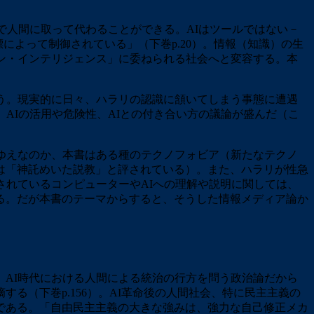
で人間に取って代わることができる。AIはツールではない－
によって制御されている」（下巻p.20）。情報（知識）の生
ン・インテリジェンス」に委ねられる社会へと変容する。本
う。現実的に日々、ハラリの認識に頷いてしまう事態に遭遇
AIの活用や危険性、AIとの付き合い方の議論が盛んだ（こ
ゆえなのか、本書はある種のテクノフォビア（新たなテクノ
本書は「神託めいた説教」と評されている）。また、ハラリが性急
されているコンピューターやAIへの理解や説明に関しては、
れる。だが本書のテーマからすると、そうした情報メディア論か
AI時代における人間による統治の行方を問う政治論だから
る（下巻p.156）。AI革命後の人間社会、特に民主主義の
である。「自由民主主義の大きな強みは、強力な自己修正メカ