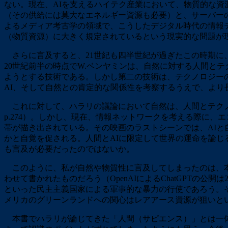
ない。現在、AIを支えるハイテク産業において、物質的な
（その供給には莫大なエネルギー資源も必要）と、サーバー
よるメディア考古学の領域で、こうしたデジタル時代の情報
（物質資源）に大きく規定されているという現実的な問題が
さらに言及すると、21世紀も四半世紀が過ぎたこの時期に
20世紀前半の時点でW.ベンヤミンは、自然に対する人間と
ようとする技術である。しかし第二の技術は、テクノロジー
AI、そして自然との肯定的な関係性を考察するうえで、より
これに対して、ハラリの議論において自然は、人間とテクノ
p.274）。しかし、現在、情報ネットワークを考える際に、
帯が描き出されている。その映画のラストシーンでは、AIと
かと自覚を促される。人間とAIに限定して世界の運命を論
も言及が必要だったのではないか。
このように、私が自然や物質性に言及してしまったのは、本書
わせて書かれたものだろう（OpenAIによるChatGPTの公
といった民主主義国家による軍事的な暴力の行使であろう。
メリカのグリーンランドへの関心はレアアース資源が狙いとい
本書でハラリが論じてきた「人間（サピエンス）」とは一体