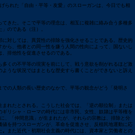
掲げられた「自由・平等・友愛」のスローガンは、今日でも相
ってきた。そこで平等の理念は、相互に複雑に絡み合う多種多
た」のである（注）。
部に対しては、異質性の排除を強化させることである。歴史的
すから、他者との同一性を嫌う人間の性向によって、国ないし
は、排他性を促進させるのである。
も多くの不平等の現実を前にして、戦う意欲を削がれるほど激
のような状況ではまともな歴史すら書くことができないと訴え
までの人類の長い歴史のなかで、平等の観念がどう「発明さ
生まれたとされる。こうした社会では、「逆の順位制」または
のギリシャ・ローマの時代には非市民、女性、奴隷は平等権を
もに、「仲間意識」が生まれたが、それらの宗教は、排除と分
価値を持つスローガンが、革命を促進させ、反植民地運動に応
た
。
また近代・初期社会主義の時代には、資本家と労働者との