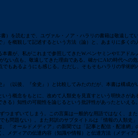
、本書）を読むまで、ユヴァル・ノア・ハラリの書籍は敬遠して
で」を概観して記述するという方法（論）と、あまりに多くの
が、私がこれまで参照してきたW.ベンヤミンやT.アドルノ、
言及がない点も、敬遠してきた理由である。確かにAIの時代へ
題点でもあるようにも感じる。ただし、そもそもハラリの学術的
』（以後、『全史』）と比較してみたのだが、本書は構成が
いう概念をもとに、改めて人類史を見直すという明快さがあ
できる）知性の可能性を論じるという批評性があったといえる
まずつまずいてしまう。この言葉は一般的な用語ではなく、ま
識でも問題ない）。また邦訳のサブタイトルは「情報の人類史」
は、「オールドメディア」の新聞では「記事と配信・配達網」
く、メディアの伝達内容（知識や情報）と伝達方法（メディアテ