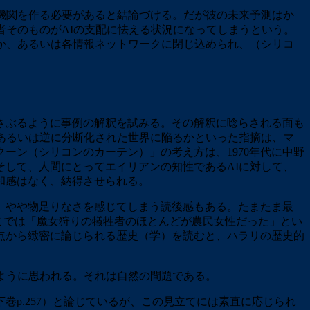
機関を作る必要があると結論づける。だが彼の未来予測はか
者そのものがAIの支配に怯える状況になってしまうという。
か、あるいは各情報ネットワークに閉じ込められ、（シリコ
さぶるように事例の解釈を試みる。その解釈に唸らされる面も
あるいは逆に分断化された世界に陥るかといった指摘は、マ
ーン（シリコンのカーテン）」の考え方は、1970年代に中野
して、人間にとってエイリアンの知性であるAIに対して、
和感はなく、納得させられる。
、やや物足りなさを感じてしまう読後感もある。たまたま最
そこでは「魔女狩りの犠牲者のほとんどが農民女性だった」とい
点から緻密に論じられる歴史（学）を読むと、ハラリの歴史的
ように思われる。それは自然の問題である。
p.257）と論じているが、この見立てには素直に応じられ