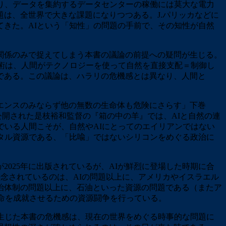
り、データを集約するデータセンターの稼働には莫大な電力
は、全世界で大きな課題になりつつある。J.パリッカなどに
きた。AIという「知性」の問題の手前で、その知性が自然
関係のみで捉えてしまう本書の議論の前提への疑問が生じる。
技術は、人間がテクノロジーを使って自然を直接支配＝制御し
である。この議論は、ハラリの危機感とは異なり、人間と
エンスのみならず他の無数の生命体も危険にさらす」下巻
に公開された是枝裕和監督の『箱の中の羊』では、AIと自然の連
でいる人間こそが、自然やAIにとってのエイリアンではない
タル資源である、「比喩」ではないシリコンをめぐる政治に
025年に出版されているが、AIが鮮烈に登場した時期に合
界で懸念されているのは、AIの問題以上に、アメリカやイスラエル
治体制の問題以上に、石油といった資源の問題である（またア
革命を成就させるための資源闘争を行っている。
生じた本書の危機感は、現在の世界をめぐる時事的な問題に