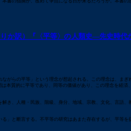
、本書の指摘が、改めて争点になる日が来るだろうか。本書の
えりか訳）『〈平等〉の人類史―先史時代
ながらの平等」という理念が想起される。この理念は、まぎ
間は本質的に平等であり、同等の価値があり、この理念を経済
。
解き、人種・民族、階級、身分、地域、宗教、文化、言語、
る」と断言する。不平等の研究はあまた存在するが、平等を