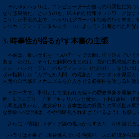
それゆえハラリは、コンピューターが自らの可謬性に気づい
なり悲観的だ。というのも、民主的な情報ネットワークはすで
こうした予測の上で、ハラリはグローバル社会の行く末を、
ンのカーテン・デジタルコクーンによって）分断された世界
3. 時事性が揺るがす本書の主張
本書は、長い歴史を一つのテーマで大胆に切り込んでいく明
ある。ただし、そうした解釈のまとめは、意外に既視感のあ
クルーハンの「グローバルヴィレッジ（地球村）」を思い出す
収が指摘した「カプセル人間」の現象が、デジタルを原因と
人間の自己修正メカニズムを介入させる必要性を論じる結論
その一方で、事例として扱われる個々の歴史事象を理解する
近、S.フェデリーチ著『キャリバンと魔女』（小田原琳・後
う調査結果から、魔女狩りと資本主義の発展との関係性が周
な事象への説明は、やや簡略化されすぎているようにも感じ
さらに（情報）メディア論の視点からすると、AIを論じる
ハラリは本書で「現在進んでいる物質ベースの経済から知識ベ