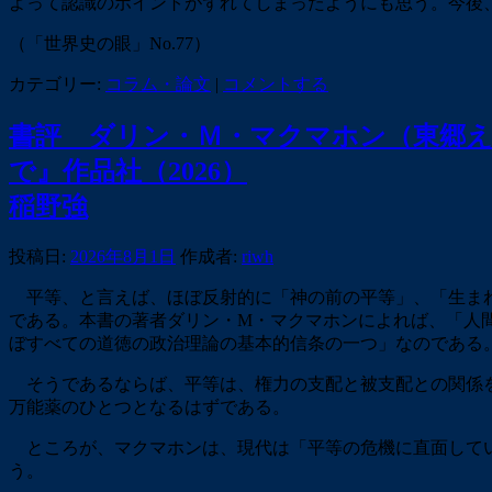
よって認識のポイントがずれてしまったようにも思う。今後
（「世界史の眼」No.77）
カテゴリー:
コラム・論文
|
コメントする
書評 ダリン・Ｍ・マクマホン（東郷
で』作品社（2026）
稲野強
投稿日:
2026年8月1日
作成者:
riwh
平等、と言えば、ほぼ反射的に「神の前の平等」、「生まれ
である。本書の著者ダリン・M・マクマホンによれば、「人
ぼすべての道徳の政治理論の基本的信条の一つ」なのである
そうであるならば、平等は、権力の支配と被支配との関係を
万能薬のひとつとなるはずである。
ところが、マクマホンは、現代は「平等の危機に直面してい
う。