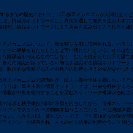
するまでの歴史において、自己修正メカニズムが人間社会でど
れば、情報のネットワークは、真実を通して知恵を生み出す力
複雑だ。情報ネットワークによる真実を生み出す力と秩序を維
るメカニズムについて、魔女狩りを例に説明される。ハラリ
占からの解放をもたらしたとは言い切れないという。それはな
うな陰謀論を抑え込むのではなく、むしろ自分たちは不可謬で
、自らの知識が誤っている可能性を認識する情報ネットワーク
は、政治的な役割である社会秩序の維持を担う必要がなかった
修正メカニズムの関係性が、民主主義や全体主義においてど
。ハラリは、民主主義の情報ネットワークは、中央を経由するも
の情報が中央を経由することを望むネットワーク構築が志向さ
の追求と秩序維持の間の矛盾を内包しながら、情報ネットワ
リアンであるAIがその制御を担うことになる。AIは機械学
きない。しかもAIは「疲れない」ので、中央集権的な国家が
プライバシーが侵害され、人々の社会信用の判断やランク付け