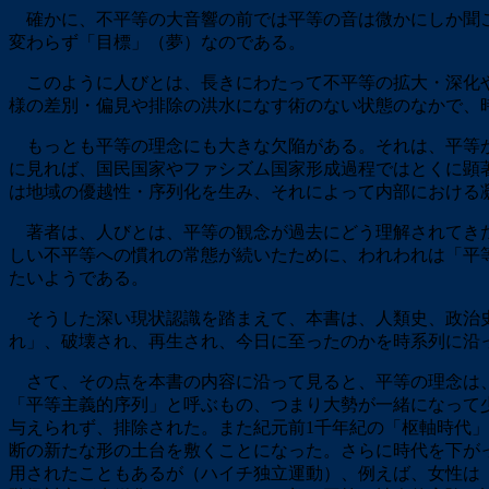
確かに、不平等の大音響の前では平等の音は微かにしか聞こ
変わらず「目標」（夢）なのである。
このように人びとは、長きにわたって不平等の拡大・深化や
様の差別・偏見や排除の洪水になす術のない状態のなかで、
もっとも平等の理念にも大きな欠陥がある。それは、平等が
に見れば、国民国家やファシズム国家形成過程ではとくに顕
は地域の優越性・序列化を生み、それによって内部における
著者は、人びとは、平等の観念が過去にどう理解されてきた
しい不平等への慣れの常態が続いたために、われわれは「平
たいようである。
そうした深い現状認識を踏まえて、本書は、人類史、政治史
れ」、破壊され、再生され、今日に至ったのかを時系列に沿
さて、その点を本書の内容に沿って見ると、平等の理念は、
「平等主義的序列」と呼ぶもの、つまり大勢が一緒になって
与えられず、排除された。また紀元前1千年紀の「枢軸時代
断の新たな形の土台を敷くことになった。さらに時代を下が
用されたこともあるが（ハイチ独立運動）、例えば、女性は