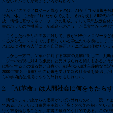
きないとハラリが考えているからだろう。
AIが他のテクノロジーと異なるのは、AIが「自ら情報を分
行為主体」（上巻p.21）だからである。それゆえにAI時代
成、情報に基づくネットワークの形成、そして意思決定自体
書のハラリの危機感は、AI革命へのこうした見立てから生じ
こうしたハラリの主張に対して、彼がAIテクノロジーをど
するからだ。AIをすでに多用している学生たちを前にして、
れはAIに対する人間による自己修正メカニズムの作動といえ
しかし一方で、AI革命に対する本書の見解に対して、判断
ロジーの出現に対する嫌悪）と受け取られる傾向もあるようだ（
に警告するこの振る舞い自身が、AI時代の加速主義的な言説
2000年前後、情報社会の到来を受けて監視社会論を提唱し
らの学術的な指摘はやや的外れかもしれない。
2. 「AI革命」は人間社会に何をもたら
情報メディア論からの指摘がなぜ的外れなのか。一読すれば
である。ハラリは自由民主主義が「多くの欠陥を抱えているも
行く末を論じることが、本書の最終的な目的である。この説