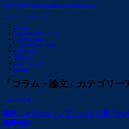
世界史研究所 Research Institute for World History
コンテンツへスキップ
ホーム
世界史研究所について
「世界史の眼」
「世界史の眼」特集
世界史寸評
書籍案内
ニューズレター
English
「
コラム・論文
」カテゴリー
←
過去の投稿
書評：ユヴァル・ノア・ハラリ著『NEX
加藤裕治