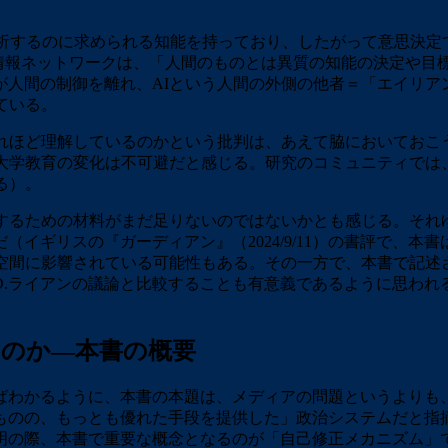
析するのに求められる知能を持っており、したがって意思決定
の情報ネットワークは、「人間のものとは異質の知能の決定や目標
が人間の制御を離れ、AIという人間の外側の他者＝「エイリア
ている。
れほど理解しているのかという批判は、あえて脇においておこ
大学教育の変化は不可避だと感じる。研究のコミュニティでは、
る）。
するための材料がまだ足りないのではないかとも感じる。それ
イギリスの『ガーディアン』（2024/9/11）の書評で、
空間に影響されている可能性もある。その一方で、本書で記述
たD.ライアンの議論と比較することも有意義であるように思わ
すのか―本書の概要
わかるように、本書の本題は、メディアの問題というよりも、
のの、もっとも優れた手段を提供した」政治システムだと指摘す
明の際、本書で重要な概念となるのが「自己修正メカニズム」