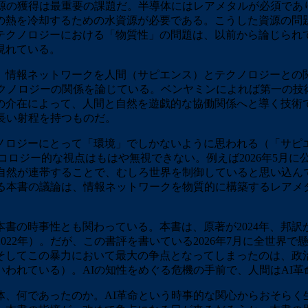
資源の獲得は最重要の課題だ。半導体にはレアメタルが必須であ
の熱を冷却するための水資源が必要である。こうした資源の問題
テクノロジーにおける「物質性」の問題は、以前から論じられて
現れている。
、情報ネットワークを人間（サピエンス）とテクノロジーとの
テクノロジーの関係を論じている。ベンヤミンによれば第一の
の介在によって、人間と自然を遊戯的な協働関係へと導く技術
長い射程を持つものだ。
ロジーにとって「環境」でしかないように思われる（「サピ
エコロジー的な視点はもはや無視できない。例えば2026年5月
自然が連帯することで、むしろ世界を制御していると思い込ん
じる本書の議論は、情報ネットワークを物質的に構築するレアメ
の時事性とも関わっている。本書は、原著が2024年、邦訳が2
開は2022年）。だが、この書評を書いている2026年7月に全世
そしてこの暴力において最大の争点となってしまったのは、政
われている）。AIの知性をめぐる危機の手前で、人間はAI
、何であったのか。AI革命という時事的な関心からおそらく