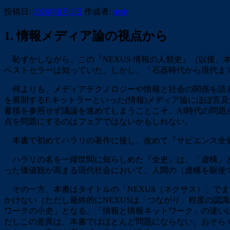
投稿日:
2026年8月1日
作成者:
riwh
1. 情報メディア論の視点から
恥ずかしながら、この『NEXUS 情報の人類史』（以後
ベストセラーは知っていた。しかし、「石器時代から現代ま
何よりも、メディアテクノロジーや情報と社会の関係を語る本書
を展開するF.キットラーといった(情報)メディア論にほぼ
蓄積を参照せず議論を進めてしまうことこそ、AI時代の問
点を問題にするのはフェアではないかもしれない。
本書で初めてハラリの著作に接し、改めて『サピエンス全史
ハラリの名を一躍世間に知らしめた『全史』は、「虚構」と
った価値観が高まる現代社会において、人間の（虚構を駆使
その一方、本書はタイトルの「NEXUS（ネクサス）」で
かけない（ただし最終的にNEXUSは「つながり」程度の認
ワークの小史」となる。「情報と情報ネットワーク」の違い
だしこの差異は、本書ではほとんど問題にならない。おそら