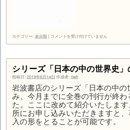
World
カテゴリー:
未分類
|
コメントを受け付けていません
History
Teaching
in
Asia
は
シリーズ「日本の中の世界史」
投稿日:
2019年6月14日
作成者:
riwh
岩波書店のシリーズ「日本の中の
み、今月までに全巻の刊行が終わ
た。ここに改めて紹介いたします
所にお申し込みいただきますと、
入の形をとることが可能です。