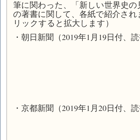
究
筆に関わった、「新しい世界史の
会
の著書に関して、各紙で紹介され
の
リックすると拡大します）
お
知
ら
・朝日新聞（2019年1月19日付、
せ
は
・京都新聞（2019年1月20日付、