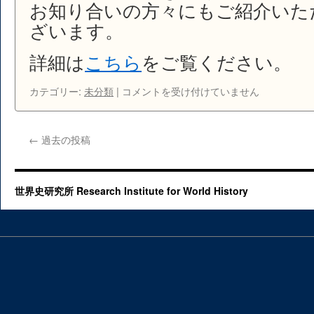
お知り合いの方々にもご紹介いた
経
ざいます。
済
新
聞』
詳細は
こちら
をご覧ください。
で
紹
箕
カテゴリー:
未分類
|
コメントを受け付けていません
介
作
さ
麟
れ
祥
←
過去の投稿
ま
『萬
し
國
た。
新
は
史』
世界史研究所 Research Institute for World History
翻
刻
完
成
の
ご
案
内