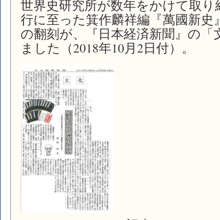
世界史研究所が数年をかけて取り
史」
行に至った箕作麟祥編『萬國新史』（1
刊
行
の翻刻が、『日本経済新聞』の「
中
ました（2018年10月2日付）。
は