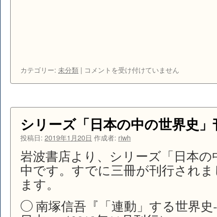
新
カテゴリー:
未分類
|
コメントを受け付けていません
し
い
世
界
史
シリーズ「日本の中の世界史」
の
見
投稿日:
2019年1月20日
作成者:
riwh
方
岩波書店より、シリーズ「日本の
は
中です。すでに三冊が刊行されま
ます。
◯ 南塚信吾『「連動」する世界史-