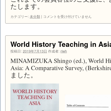
たします。
お
カテゴリー:
未分類
|
コメントを受け付けていません
知
ら
せ
は
World History Teaching in Asi
投稿日:
2019年7月13日
作成者:
riwh
MINAMIZUKA Shingo (ed.), World His
Asia: A Comparative Survey, (Ber
ました。