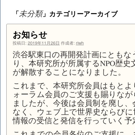
テ
未分類
「
」カテゴリーアーカイブ
ン
ツ
お知らせ
へ
投稿日:
2019年11月26日
作成者:
riwh
ス
渋谷駅東口の再開発計画にともな
キ
り、本研究所が所属するNPO歴史
が解散することになりました。
ッ
プ
これまで、本研究所会員はもとよ
ォーラム会員のご支援も賜りなが
ましたが、今後は会員制を廃し、
なく、ウェブ上で世界史ならびに
情報の受信と発信を行っていく予
これまでの会員各位のご支援に、