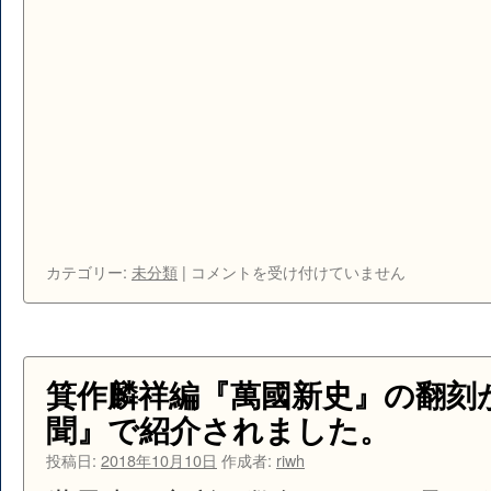
シ
カテゴリー:
未分類
|
コメントを受け付けていません
リ
ー
ズ
「日
本
箕作麟祥編『萬國新史』の翻刻
の
聞』で紹介されました。
中
の
投稿日:
2018年10月10日
作成者:
riwh
世
界