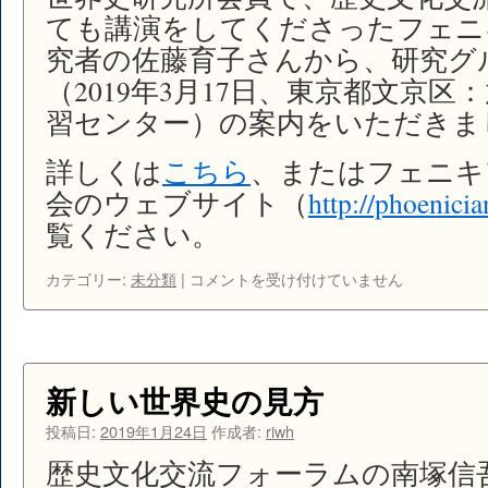
う
ても講演をしてくださったフェニ
い
究者の佐藤育子さんから、研究グ
う
（2019年3月17日、東京都文京
こ
と
習センター）の案内をいただきま
か』
は
詳しくは
こちら
、またはフェニキ
会のウェブサイト（
http://phoenicia
覧ください。
フ
カテゴリー:
未分類
|
コメントを受け付けていません
ェ
ニ
キ
ア・
カ
新しい世界史の見方
ル
タ
投稿日:
2019年1月24日
作成者:
riwh
ゴ
歴史文化交流フォーラムの南塚信
研