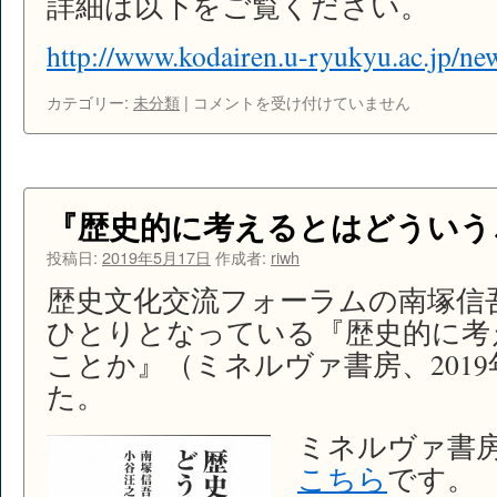
詳細は以下をご覧ください。
介
は
http://www.kodairen.u-ryukyu.ac.jp/
高
カテゴリー:
未分類
|
コメントを受け付けていません
大
連
携
歴
史
『歴史的に考えるとはどういう
教
育
投稿日:
2019年5月17日
作成者:
riwh
研
歴史文化交流フォーラムの南塚信
究
会・
ひとりとなっている『歴史的に考
第
ことか』（ミネルヴァ書房、201
5
た。
回
大
会
ミネルヴァ書
の
こちら
です。
お