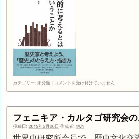
知
ら
せ
は
『歴
カテゴリー:
未分類
|
コメントを受け付けていません
史
的
に
考
え
フェニキア・カルタゴ研究会の
る
と
投稿日:
2019年2月20日
作成者:
riwh
は
世界史研究所会員で、歴史文化交
ど