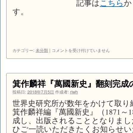
記事は
こちら
か
す。
箕
カテゴリー:
未分類
|
コメントを受け付けていません
作
麟
祥
編
『萬
箕作麟祥『萬國新史』翻刻完成
國
新
投稿日:
2018年7月5日
作成者:
riwh
史』
世界史研究所が数年をかけて取り
の
翻
箕作麟祥編『萬國新史』（1871～1
刻
成し、出版されることとなりまし
が
ひご一読いただきたくお知らせい
『日
本