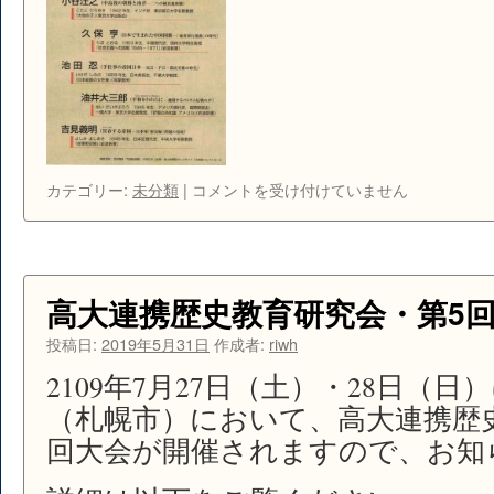
シ
カテゴリー:
未分類
|
コメントを受け付けていません
リ
ー
ズ
「日
本
高大連携歴史教育研究会・第5
の
中
投稿日:
2019年5月31日
作成者:
riwh
の
2109年7月27日（土）・28日（
世
界
（札幌市）において、高大連携歴
史」
回大会が開催されますので、お知
の
紹