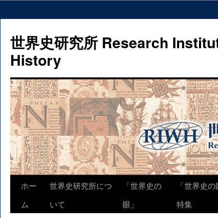
世界史研究所 Research Institute
History
コ
ホー
世界史研究所につ
「世界史の
「世界史の
ン
ム
いて
眼」
特集