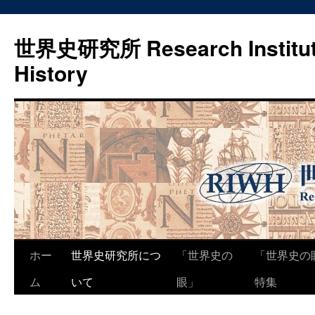
世界史研究所 Research Institute
History
コ
ホー
世界史研究所につ
「世界史の
「世界史の
ン
ム
いて
眼」
特集
テ