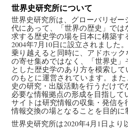
世界史研究所について
ン
世界史研究所は、グローバリゼー
ツ
代にあって、「世界の歴史」では
へ
求する歴史学の場を日本に構築す
ス
2004年7月10日に設立されまし
乗り越えると同時に、アドホック
キ
の寄せ集めではなく、「世界史」
ッ
とした歴史学のあり方を模索して
プ
のもとに運営されています。また
史の研究・出版活動を行うだけで
必要な情報拠点の形成を目指して
サイトは研究情報の収集・発信を
情報交換の場となることを目的に
世界史研究所は2020年4月1日よ