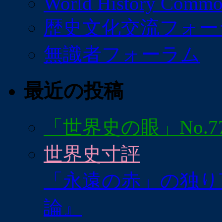
World History Commo
歴史文化交流フォー
無識者フォーラム
最近の投稿
「世界史の眼」No.7
世界史寸評
「永遠の赤」の独り
論』