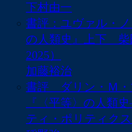
下村由一
書評：ユヴァル・ノア
の人類史』上下 柴
2025）
加藤裕治
書評 ダリン・Ｍ・
『〈平等〉の人類史
ティ・ポリティクスま