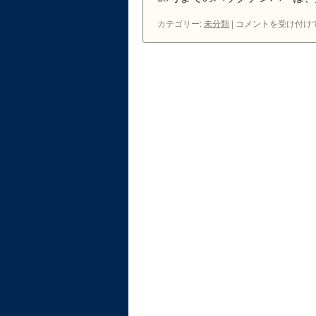
第
三
カテゴリー:
未分類
|
ニ
コメントを受け付け
回
ュ
公
ー
開
ズ
報
レ
告
タ
会
ー
の
No.29
お
は
知
ら
せ
は