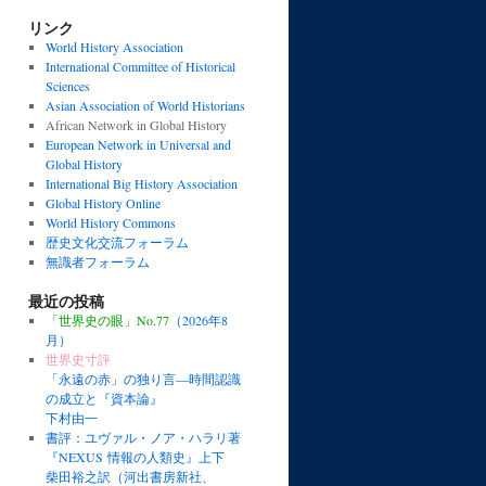
リンク
World History Association
International Committee of Historical
Sciences
Asian Association of World Historians
African Network in Global History
European Network in Universal and
Global History
International Big History Association
Global History Online
World History Commons
歴史文化交流フォーラム
無識者フォーラム
最近の投稿
「世界史の眼」No.77
（2026年8
月）
世界史寸評
「永遠の赤」の独り言―時間認識
の成立と『資本論』
下村由一
書評：ユヴァル・ノア・ハラリ著
『NEXUS 情報の人類史』上下
柴田裕之訳（河出書房新社、