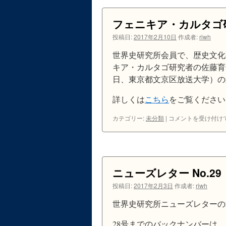
ン
フェニキア・カルタゴ
ツ
投稿日:
2017年2月10日
作成者:
riwh
へ
世界史研究所会員で、歴史文化
キア・カルタゴ研究者の佐藤育子
ス
日、東京都文京区放送大学）の
キ
詳しくは
こちら
をご覧ください
ッ
カテゴリー:
未分類
|
フ
コメントを受け付け
ェ
プ
ニ
キ
ア・
カ
ニューズレター No.29
ル
タ
投稿日:
2017年2月3日
作成者:
riwh
ゴ
研
世界史研究所ニューズレターの
究
会
28号までのバックナンバーは、