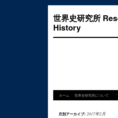
世界史研究所 Researc
History
ホーム
世界史研究所について
「
コ
ン
2017年2月
月別アーカイブ:
テ