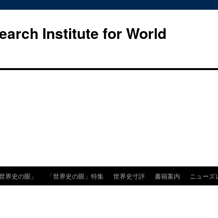
h Institute for World
世界史の眼」
「世界史の眼」特集
世界史寸評
書籍案内
ニューズ