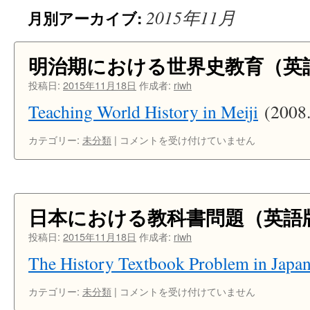
2015年11月
月別アーカイブ:
ン
ツ
明治期における世界史教育（英
へ
投稿日:
2015年11月18日
作成者:
riwh
ス
Teaching World History in Meiji
(2008.
キ
明
カテゴリー:
未分類
|
コメントを受け付けていません
ッ
治
期
プ
に
お
け
日本における教科書問題（英語
る
世
投稿日:
2015年11月18日
作成者:
riwh
界
The History Textbook Problem in Japa
史
教
日
カテゴリー:
未分類
|
育
コメントを受け付けていません
本
（英