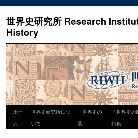
世界史研究所 Research Institute
History
コ
ホー
世界史研究所につ
「世界史の
「世界史の
ン
ム
いて
眼」
特集
テ