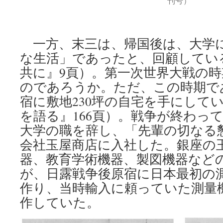
刊号）
一方、末三は、帰国後は、大学
な生活」であったと、回顧してい
共に』9頁）。第一次世界大戦の
のであろうか。ただ、この時期で
宿に敷地230坪の自宅を手にして
を語る』166頁）。戦争が終わって
大学の職を辞し、「先輩の切なる
会社玉屋商店に入社した。銀座の
器、教育学術機器、製図機器など
が、日露戦争後原宿に日本最初の
作り、当時輸入に頼っていた測量
作していた。