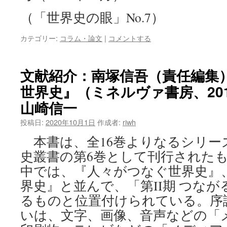
（「世界史の眼」No.7）
カテゴリー:
コラム・論文
|
コメントする
文献紹介：南塚信吾（責任編集
世界史』（ミネルヴァ書房、20
山崎信一
投稿日:
2020年10月1日
作成者:
riwh
本書は、全16巻よりなるシリーズ、
史叢書の第6巻として刊行された
中では、『人々がつなぐ世界史』
界史』と並んで、「第II期 つな
るものと位置付けられている。序
いは、文字、画像、音声などの「