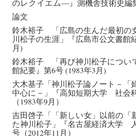
のレクイエム―』測機舎技術史編集
論文
鈴木裕子 「広島の生んだ最初の
川松子の生涯」『広島市公文書館紀要』
月)
鈴木裕子 「再び神川松子につい
館紀要』第6号 (1983年3月)
大木基子「神川松子論ノート－「
中心に－」『高知短期大学 社会科
（1983年9月）
吉田啓子「「新しい女」以前の「
た神川松子」『名古屋経済大学 人
号（2012年11月）