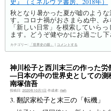
史』（ミネルヴァ書房、2018年）
秋となり暑かった夏が嘘のような
す。コロナ禍がおさまらぬ中、み
「新しい日常」を模索していらっ
ます。どうぞ健やかにお過ごし下
カテゴリー:
「世界史の眼」
|
コメントする
神川松子と西川末三の作った労
―日本の中の世界史としての測
南塚信吾
投稿日:
2020年10月1日
作成者:
riwh
3. 翻訳家松子と末三の「転機」 19