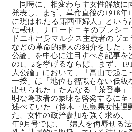
同時に、相変わらず女性解放に
発表し、まず、革命直後の1918年
に現はれたる露西亜婦人」という
に載せ、ナロードニキのブレシコ
ドニキ出身マルクス主義者のヴェ
などの革命的婦人の紹介をした。
公論』を中心に注目すべき記事を
の1、2を挙げるならば、まず、19
人公論』において、「富山で起こ
一揆」は「地位も智識もない低級
出せられた」たんなる「茶番事」
明な為政者の蒙昧を啓発するに至
述べていた（鈴木『広島県女性運動史
た、女性の政治参加を強く求め、『
年9月号では、「婦人を侮辱せる