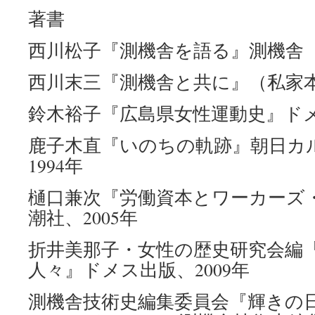
著書
西川松子『測機舎を語る』測機舎（
西川末三『測機舎と共に』（私家本）
鈴木裕子『広島県女性運動史』ドメ
鹿子木直『いのちの軌跡』朝日カ
1994年
樋口兼次『労働資本とワーカーズ
潮社、2005年
折井美那子・女性の歴史研究会編
人々』ドメス出版、2009年
測機舎技術史編集委員会『輝きの