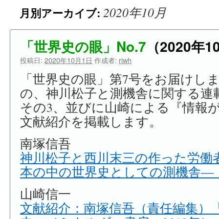
2020年10月
月別アーカイブ:
ン
ツ
「世界史の眼」No.7
（2020年1
へ
投稿日:
2020年10月1日
作成者:
riwh
ス
「世界史の眼」第7号をお届けし
キ
の、神川松子と測機舎に関する連
その3、並びに山崎による『情報
ッ
文献紹介を掲載します。
プ
南塚信吾
神川松子と西川末三の作った労働者
本の中の世界史としての測機舎―
山崎信一
文献紹介：南塚信吾（責任編集）