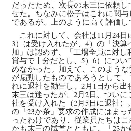
だったため、次長の末三に依頼し
せた。ちなみに松子はこれに関与
であるが、上のように高く評価し
これに対して、会社は11月24日
3）は受け入れたが、4）の「決算
加」は認めず、「工場全員に対し
賞与で十分だとし、5）6）につ
めなかった。加えて、このような
が扇動したものであろうとして、19
れに退社を勧告し、2月1日から出
末三は迷ったが、2月2日、ついに
社を受け入れた（2月5日に退社）
の「23か条」要求の作成にはま
ったわけであり、従業員たちはこ
かも末三の馘首とともに、「23か