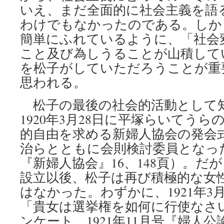
いえ、まだ全面的に社会主義を語
わけでもなかったのである。しか
簡単にふれているように、「社会
こと及び為しうることが山積して
を松子がしていただろうことが重
思われる。
松子の最後の社会的活動として
1920年3月28日に平塚らいてう
的自由を求める新婦人協会の発会
治らとともに会則検討委員となっ
『新婦人協会』16、148頁）。だ
設立以後、松子は再び積極的な女
はなかった。わずかに、1921年3
「貴女は選挙権を如何に行使なさ
ンケート、1921年11月号『婦人