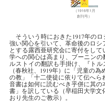
（1916年1月
創刊号）
そういう時におきた1917年の
強い関心を引いて、革命後のロシ
とする露西亜研究会に寄付をして
学への関心は高まり、ブーニンの
ルストイの翻訳も手掛け、『トル
（春秋社、1919年）に「児童の
の教」「十二使徒に依りて伝へら
音書は如何に読むべき乎併に其の
書」を訳している（早稲田大学文
おり先生のご教示）。