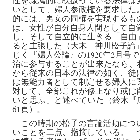
性を隷属的に取扱っている法律は
いとして、婦人参政権を要求した
的には、男女の同権を実現するも
は、女性が自分自身人間として自
し、そして自立的に生きる「自由
ると主張した（大木「神川松子論」
じく『婦人公論』の1920年2月号
治に参与することが出来たなら、
から従来の日本の法律の如く、徒
は無能力者として制定せる婦人に
対して、全部これが修正なり或は
いと思ふ」と述べていた（鈴木『
61頁）。
この時期の松子の言論活動につ
いことを二点、指摘している。一