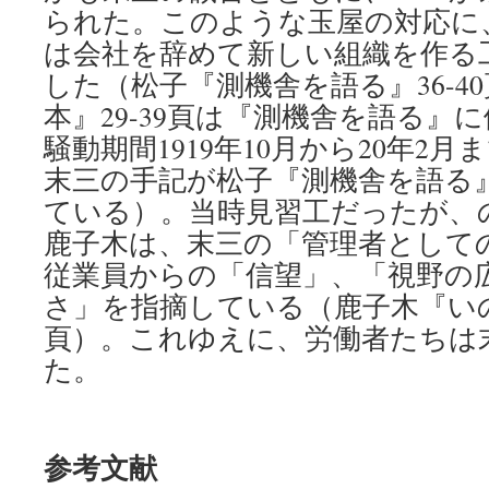
られた。このような玉屋の対応に
は会社を辞めて新しい組織を作る
した（松子『測機舎を語る』36-4
本』29-39頁は『測機舎を語る』
騒動期間1919年10月から20年2
末三の手記が松子『測機舎を語る』
ている）。当時見習工だったが、
鹿子木は、末三の「管理者として
従業員からの「信望」、「視野の
さ」を指摘している（鹿子木『いのち
頁）。これゆえに、労働者たちは
た。
参考文献