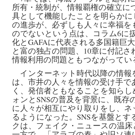
所有・統制が、情報覇権の確立に
具として機能したことを明らかに
の進歩が、必ずしも人々に幸福を
のでないという点は、コラム6に
化とGAFAに代表される多国籍巨大
と富の独占の問題、10章に付記さ
情報利用の問題ともつながってい
インターネット時代以降の情報
は、市井の人々を情報の受け手で
く、発信者ともなることを知らし
ォンとSNSの普及を背景に、既存
に人々が相互にやり取りをし、ネ
るようになった。SNSを基盤とす
クは、フェイク・ニュースの温床
一方で、「アラブの春」や旧ソ連