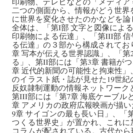
印刷物、テレビなどの「メディア
二つの側面から、情報がどう世界
に世界を変化させたのかなどを論
全体は、「第I部 文字と図像による
印刷物による伝達」、「第III部 
る伝達」の３部から構成されており
章 写本が伝える世界認識」、「第
る」、第II部には「第3章 書籍が
章 近代的新聞の可能性と拘束性」
のイラスト紙・誌が見せた19世紀
反奴隷制運動の情報ネットワーク
第III部には「第7章 海底ケーブ
章 アメリカの政府広報映画が描
9章 サイゴンの最も長い日」、「第
つくる世界史」が置かれ、これに
コラムが配されている。古代から