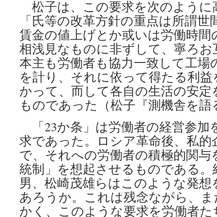
松子は、この要求を次のように
「氏等の改革方針の重点は所謂世
賃金の値上げとか或いは労働時間
相浅見なものに非ずして、寧ろお
本主も労働者も協力一致して工場
を計り、それに依って得たる利益
かって、而して各自の生活の安定
ものであった（松子『測機舎を語る
「23か条」は労働者の経営参加
求であった。ロシア革命後、私的
で、それへの労働者の積極的関与
統制」を想起させるものである。
男、松崎茂雄らはこのような発想
あろうか。これは残念ながら、ま
かく、このような要求を労働者た