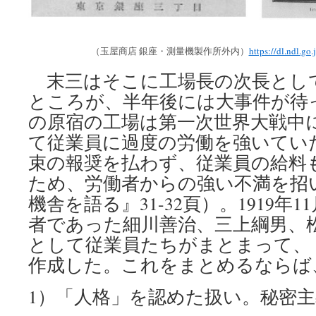
（玉屋商店 銀座・測量機製作所外内）
https://dl.ndl.go
末三はそこに工場長の次長とし
ところが、半年後には大事件が待
の原宿の工場は第一次世界大戦中
て従業員に過度の労働を強いてい
束の報奨を払わず、従業員の給料
ため、労働者からの強い不満を招
機舎を語る』31-32頁）。1919年
者であった細川善治、三上綱男、
として従業員たちがまとまって、
作成した。これをまとめるならば
1）「人格」を認めた扱い。秘密