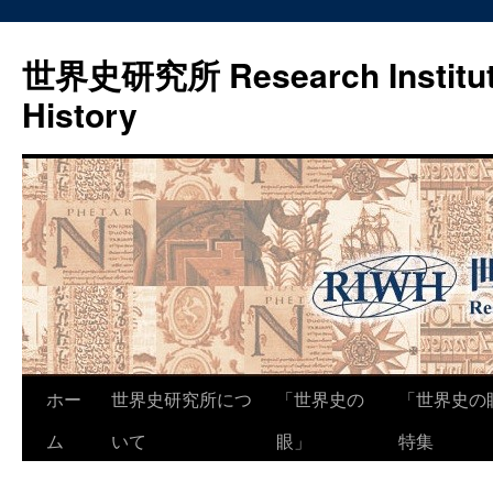
世界史研究所 Research Institute
History
コ
ホー
世界史研究所につ
「世界史の
「世界史の
ン
ム
いて
眼」
特集
テ