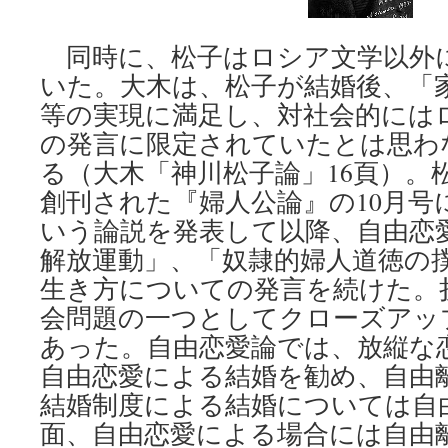
同時に、松子はロシア文学以外
いた。大木は、松子が結婚後、「
等の実現に満足し、対社会的には
の発言に限定されていたとは思わ
る（大木「神川松子論」16頁）。松
創刊された『婦人公論』の10月号
いう論説を発表して以降、自由恋
解放運動」、「奴隷的婦人道徳の
生き方についての発言を続けた。
会問題の一つとしてクローズアッ
あった。自由恋愛論では、放縦な
自由恋愛による結婚を勧め、自由
結婚制度による結婚については自
面、自由恋愛による場合には自由