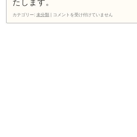
たします。
お
カテゴリー:
未分類
|
コメントを受け付けていません
知
ら
せ
は