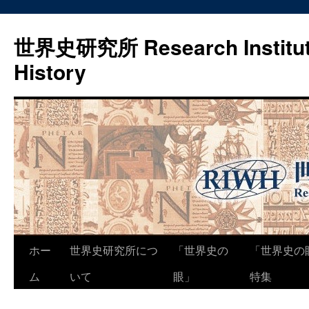
世界史研究所 Research Institute
History
コ
ホー
世界史研究所につ
「世界史の
「世界史の
ン
ム
いて
眼」
特集
テ