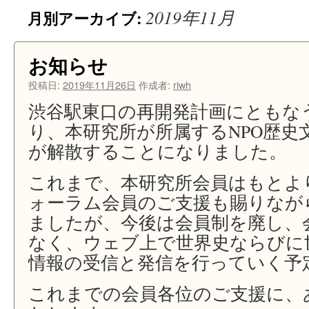
2019年11月
月別アーカイブ:
ン
ツ
お知らせ
へ
投稿日:
2019年11月26日
作成者:
riwh
ス
渋谷駅東口の再開発計画にともな
キ
り、本研究所が所属するNPO歴史
が解散することになりました。
ッ
プ
これまで、本研究所会員はもとよ
ォーラム会員のご支援も賜りなが
ましたが、今後は会員制を廃し、
なく、ウェブ上で世界史ならびに
情報の受信と発信を行っていく予
これまでの会員各位のご支援に、