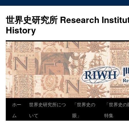
世界史研究所 Research Institute
History
コ
ホー
世界史研究所につ
「世界史の
「世界史の
ン
ム
いて
眼」
特集
テ