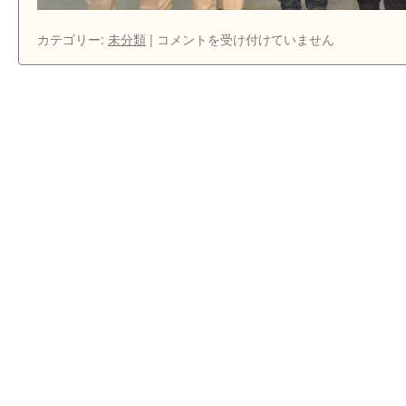
世
カテゴリー:
未分類
|
コメントを受け付けていません
界
史
研
究
所
ア
フ
リ
カ
奨
学
金
（第
三
期）
授
与
の
報
告