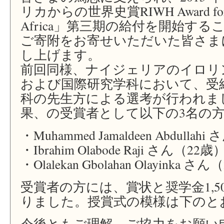
リカからの世界史賞RIWH Award for Wor
Africa」第三期の給付を開始す
ご寄附をお寄せいただいた皆さま
し上げます。
前回同様、ナイジェリアのイロリ
および国際研究学科において、受
科の先生方による選考が行われま
果、の受賞者として以下の3名の
・Muhammed Jamaldeen Abdullah
・Ibrahim Olabode Raji さん（22歳
・Olalekan Gbolahan Olayinka さ
受賞者の方には、賞状と奨学金1,5
りました。授賞式の模様は下のと
今後ともご理解、ご協力をお願い