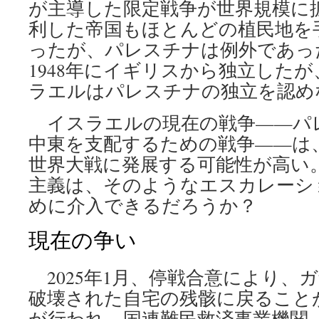
が主導した限定戦争が世界規模に
利した帝国もほとんどの植民地を
ったが、パレスチナは例外であっ
1948年にイギリスから独立した
ラエルはパレスチナの独立を認め
イスラエルの現在の戦争——パ
中東を支配するための戦争——は
世界大戦に発展する可能性が高い
主義は、そのようなエスカレーシ
めに介入できるだろうか？
現在の争い
2025年1月、停戦合意により、
破壊された自宅の残骸に戻ること
が行われ、国連難民救済事業機関（