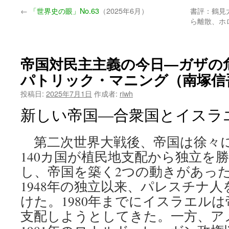
←
「世界史の眼」No.63
（2025年6月）
書評：鶴見
ン
ら離散、ホ
ツ
へ
帝国対民主主義の今日―ガザの
ス
パトリック・マニング（南塚信
キ
投稿日:
2025年7月1日
作成者:
riwh
新しい帝国―合衆国とイスラ
ッ
プ
第二次世界大戦後、帝国は徐々
140カ国が植民地支配から独立を
し、帝国を築く2つの動きがあっ
1948年の独立以来、パレスチナ
けた。1980年までにイスラエル
支配しようとしてきた。一方、ア