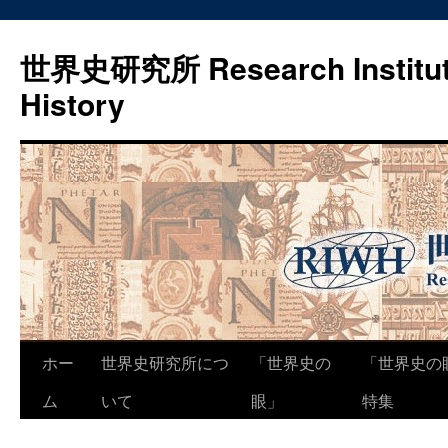
世界史研究所 Research Institute
History
コ
ホー
世界史研究所につ
「世界史の
「世界史の
ン
ム
いて
眼」
特集
テ