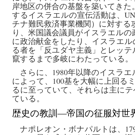
岸地区の併合の基盤を築いてきた
するイスラエルの宣伝活動は、UN
チナ難民救済事業機関）に対する
り、米国議会議員がイスラエルの
に政治献金をしたり、イスラエル
る者を「反ユダヤ主義」とレッテ
竄するまで多岐にわたっている。
さらに、1980年以降のイスラ
によって、100基を大幅に上回る
るに至っていて、それらは主にテ
ている。
歴史の教訓―帝国の征服対世
ナポレオン・ボナパルトは、17