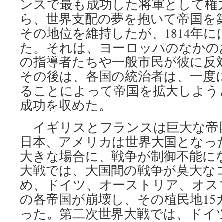
ンスで最も成功した将軍として権
ら、世界支配の夢を抱いて帝国を築
その地位を維持したが、1814年
た。それは、ヨーロッパのなかの
の指導者たちや一般市民が彼に反
その後は、各国の統治者は、一度
ることによって帝国を拡大しよう
成功を収めた。
イギリスとフランスは巨大な帝
日本、アメリカは世界大国となっ
大きな場合に、戦争が制御不能に
大戦では、大国間の戦争が莫大な
め、ドイツ、オーストリア、オス
の各帝国が崩壊し、その植民地15
った。第二次世界大戦では、ドイ