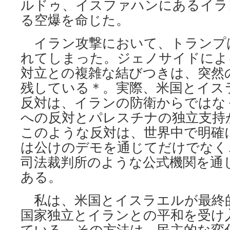
ルドゥ、イスファハンにあるイラ
る空爆を命じた。
イラン攻撃において、トランプ
れてしまった。ジェノサイドによ
対立との複雑な結びつきは、突然
残している＊。実際、米国とイス
反対は、イランの防衛からではな
への反対とパレスチナの独立支持
このような反対は、世界中で明確
は公けのデモを通じてだけでなく
司法裁判所のような公式機関を通
ある。
私は、米国とイスラエルが最終
国家独立とイランとの平和を受け
ている。その方法は、民主的な変