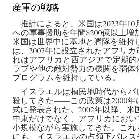
産軍の戦略
推計によると、米国は2023年1
への軍事援助を年間$200億以上
米国は世界中に基地と艦隊を維持
は、2007年に設立されたアフリ
れはアフリカと西アジアで定期的
ラブや他の敵対勢力の機関を弱体
プログラムを維持している。
イスラエルは植民地時代からパ
殺してきた——この政策は2000
式に発表された。2002年以降、
中東だけでなく、アフリカにおい
小規模ながら実施してきた。これ
にも、イスラエルの占領下パレス