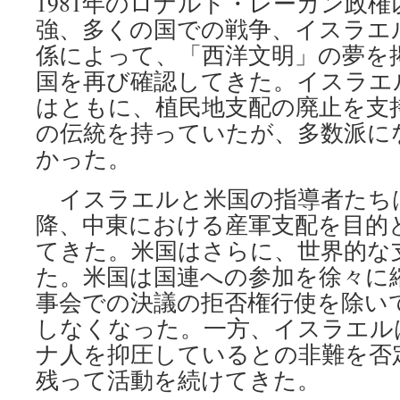
1981年のロナルド・レーガン政
強、多くの国での戦争、イスラエ
係によって、「西洋文明」の夢を
国を再び確認してきた。イスラエ
はともに、植民地支配の廃止を支
の伝統を持っていたが、多数派に
かった。
イスラエルと米国の指導者たちは、
降、中東における産軍支配を目的
てきた。米国はさらに、世界的な
た。米国は国連への参加を徐々に
事会での決議の拒否権行使を除い
しなくなった。一方、イスラエル
ナ人を抑圧しているとの非難を否
残って活動を続けてきた。