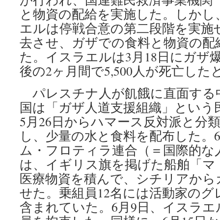
と物資の配給を実施した。しかし
エルは停戦合意の第二段階を実施せ
去させ、ガザでの食料と物資の配
た。イスラエルは3月18日にガザ
後の2ヶ月間で5,500人が死亡し
パレスチナ人が飢餓に直面する
国は「ガザ人道支援組織」という
5月26日からハマース反対派と分
し、少量の水と食料を配布した。6
ム・フロティラ連合（＝国際的な人
は、イギリス旗を掲げた船舶「マ
医療物資を積んで、シチリアから
せた。乗組員12名には活動家の
含まれていた。6月9日、イスラエ