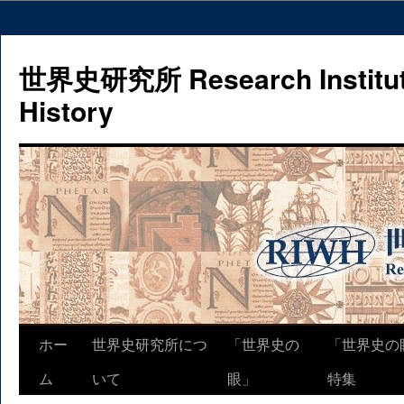
世界史研究所 Research Institute
History
コ
ホー
世界史研究所につ
「世界史の
「世界史の
ン
ム
いて
眼」
特集