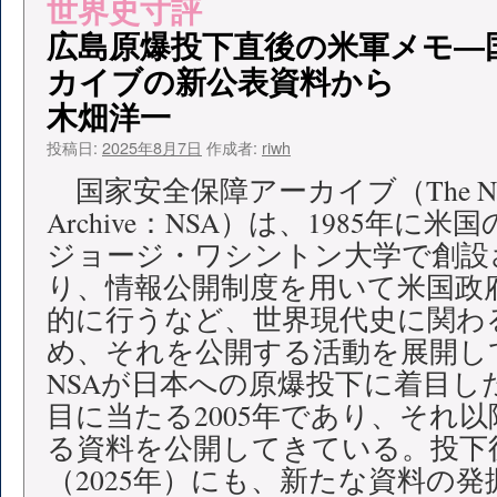
世界史寸評
広島原爆投下直後の米軍メモ―
カイブの新公表資料から
木畑洋一
投稿日:
2025年8月7日
作成者:
riwh
国家安全保障アーカイブ（The Nationa
Archive：NSA）は、1985年
ジョージ・ワシントン大学で創設
り、情報公開制度を用いて米国政
的に行うなど、世界現代史に関わ
め、それを公開する活動を展開し
NSAが日本への原爆投下に着目し
目に当たる2005年であり、それ
る資料を公開してきている。投下後
（2025年）にも、新たな資料の