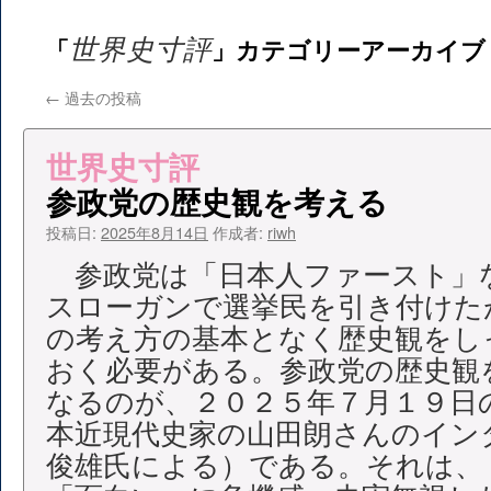
テ
世界史寸評
「
」カテゴリーアーカイブ
ン
ツ
←
過去の投稿
へ
世界史寸評
ス
参政党の歴史観を考える
キ
投稿日:
2025年8月14日
作成者:
riwh
ッ
参政党は「日本人ファースト」
スローガンで選挙民を引き付けた
プ
の考え方の基本となく歴史観をし
おく必要がある。参政党の歴史観
なるのが、２０２５年７月１９日
本近現代史家の山田朗さんのイン
俊雄氏による）である。それは、