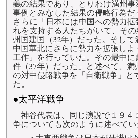
義の結果であり、とりわけ満州事変
事例とみなした結果の侵略行為だ
さらに「日本には中国への勢力拡
れを支持する人たちがいて、その
州国建国（32年）だった。そし
中国華北にさらに勢力を拡張しよ
工作』を行っていた。その最中に
件（37年）だった」と述べて、満
の対中侵略戦争を「自衛戦争」と
た。
●太平洋戦争
神谷代表は、同じ演説で１９４
争についても次のように述べてい
＜大東亜戦争は日本が仕掛け