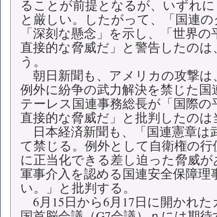
ることが前提となるが、いずれに
と厳しい。したがって、「国連の
「深刻な懸念」を示し、「世界の
直接的な脅威だ」と警告したのは
う。
朝日新聞も、アメリカの攻撃は
例外に紛争の武力解決を禁じた国
テーレス国連事務総長が「国際の
直接的な脅威だ」と批判したの
日本経済新聞も、「国連憲章は
て禁じる。例外として自衛権の行
に正当化できる差し迫った脅威が
軍事介入を認める国連安全保障理
い。」と批判する。
6月15日から6月17日に開かれ
国首脳会議（G7会議）ｎには期