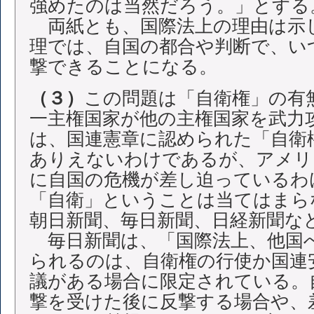
強めたのは当然だろう。」とする
両紙とも、国際法上の理由は示
理では、自国の都合や判断で、い
撃できることになる。
（３）
この問題は「自衛権」の有
一主権国家が他の主権国家を武力
は、国連憲章に認められた「自衛
ありえないわけであるが、アメリ
に自国の危機が差し迫っているわ
「自衛」ということは当てはまら
朝日新聞、毎日新聞、日経新聞な
毎日新聞は、「国際法上、他国
られるのは、自衛権の行使か国連
議がある場合に限定されている。
撃を受けた後に反撃する場合や、