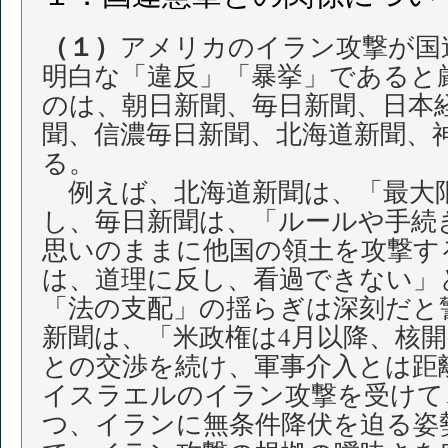
（１）
アメリカのイラン攻撃が国
明白な「違反」「暴挙」であると
のは、朝日新聞、毎日新聞、日本
聞、信濃毎日新聞、北海道新聞、
る。
例えば、北海道新聞は、「最大
し、毎日新聞は、「ルールや手続
思いのままに他国の領土を攻撃す
は、道理に反し、看過できない」
「法の支配」の揺らぎは深刻だと
新聞は、「米政権は4月以降、核
との交渉を続け、軍事介入とは距
イスラエルのイラン攻撃を受けて
つ、イランに無条件降伏を迫る姿