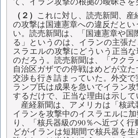
て、イラン攻撃の根拠の曖昧さを
（２）
これに対し、読売新聞、産
の攻撃は国連憲章への違反だとい
い。読売新聞は、「国連憲章や国
る」というのは、イランの主張だ
スラエルの攻撃にどういう正当な
のだろう。読売新聞は、「ウクラ
自治区ガザでの停戦はめどが立た
交渉も行き詰まっていた。外交で
ランプ氏は成果を急いでイラン攻
するだけで、正当な理由は示して
産経新聞は、アメリカは「核武
イランを攻撃中のイスラエルに加
り、「核兵器級の90％へ近づく
どがイランは短期間で核兵器を生