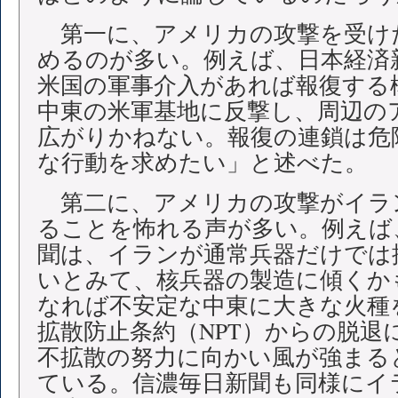
第一に、アメリカの攻撃を受け
めるのが多い。例えば、日本経済
米国の軍事介入があれば報復する
中東の米軍基地に反撃し、周辺の
広がりかねない。報復の連鎖は危
な行動を求めたい」と述べた。
第二に、アメリカの攻撃がイラ
ることを怖れる声が多い。例えば
聞は、イランが通常兵器だけでは
いとみて、核兵器の製造に傾くか
なれば不安定な中東に大きな火種
拡散防止条約（NPT）からの脱退
不拡散の努力に向かい風が強まる
ている。信濃毎日新聞も同様にイ