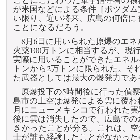
が米国などによる条件［ポツダム
い限り、近い将来、広島の何倍に
ことになるだろう。
8月6日に用いられた原爆のエネル
火薬100万トンに相当するが、現
実際に用いることができたエネルギー
トンから2万トンに限られた。そ
た武器としては最大の爆発力であ
原爆投下の5時間後に行った偵察
島市の上空は爆発による雲に覆わ
月にニューメキシコで行われた実
後に雲は消失したので、広島での
きかったことが分る。これは、空
士が誰も経験したことがなかった