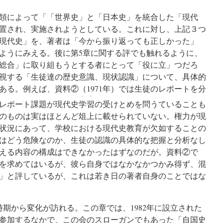
領によって「「世界史」と「日本史」を統合した「現代
置され、実施されようとしている。これに対し、上記３つ
現代史」を、著者は「今から振り返っても正しかった」
ようにみえる。後に第5章に関する評でも触れるように、
総合」に取り組もうとする者にとって「役に立」つだろ
視する「生徒達の歴史意識、現状認識」について、具体的
ある。例えば、資料②（1971年）では生徒のレポートを分
・・
レポート課題が現代史
学習
の受けとめを問うていることも
のものは実はほとんど俎上に載せられていない。権力が現
状況にあって、学校における現代史教育が欠如することの
はどう危険なのか、生徒の認識の具体的な把握と分析なし
える内容の構成はできなかったはずなのだが。資料②で
を求めてはいるが、彼ら自身ではなかなかつかみ得ず、混
」と評しているが、これは若き日の著者自身のことではな
期から変化が訪れる。この章では、1982年に設立された
参加するなかで、この会のスローガンでもあった「自国史