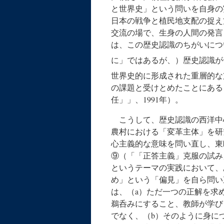
と世界史」という問いを自身の
日本の戦争と植民地支配の捉え
交流の場で、生身の人間の発言
は、この歴史認識のちがいにつ
に」ではあるが、）歴史認識が
世界史的に形成された重層的な
の課題と受けとめたことにある
任」」、1991年）。
こうして、歴史認識の西洋中
農村における「変革主体」を研
心主義的な意味を問い直し、東
⑨（「「正答主義」克服の試み
というテーマの実践において、
め」という「偏見」を自ら問い
は、（a）ただ一つの正解を求
鵜呑みにすること、教師が学び
でなく、（b）そのように身に