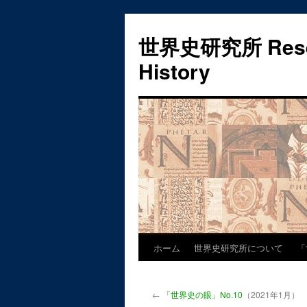
世界史研究所 Researc
History
ホーム
世界史研究所について
「
コ
ン
←
「世界史の眼」No.10
（2021年1月）
テ