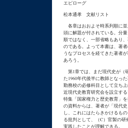
エピローグ
松本通孝 文献リスト
各章はおおよそ時系列順に並
頭に解題が付されている。分量
順ではなく、一部省略もあり、
のである。よって本書は、著者
うなプロセスを経てきた著者が
あろう。
第1章では、まだ現代史が（
た1960年代後半に教師とな
勤務校の必修科目として立ち上
近現代史教育研究会を設立するプ
特集「国家権力と歴史教育」を批
の資料からは、著者が「現代史
し、これにはたらきかけるもの
る批判として、（C）官製の研
実践したことが理解できる。