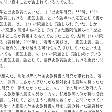
を問い直すことが含まれているのである。
歴史教育のあいだ」（『歴史学研究』553号、1986
教育における「正答主義」という論点への応答として書か
答主義」は、（a）の問題として論じられていた。しか
a）の克服を目指すものとして出てきた藤岡信勝らの「歴史
直すどころか肯定するものであったことで、結局（a）の問
る（資料⑩、2009年）。著者の実践は、「正答主義」論に
穽を批判的に乗り越える可能性を先取りしていたといえよ
いても「正答主義」を（a）の問題として論じ続けている
の正答主義」論として、世界史教育論史における重要な問
る。
取り組んだ、明治以降の外国史教科書の研究が扱われる。著
の「源流」にさかのぼりながら相対化する意味を持っただ
の研究で「伝えたかったこと」を、「その時々の政府の方
「文教政策の意図を見抜く力を、私達教師の側が持つ必要
義」に対して、どのような距離を置くか」と問いかけてい
明治・大正期の外国史教科書を丹念に読み解いた諸資料か
史認識に規定されるか、すなわち、世界史を学べば自動的