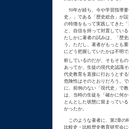
50年が経ち、今や学習指導要
史」」である「歴史総合」が設
の特徴をもって実践してきた「
と、自信を持って対置している
たしかに著者の試みは、「歴史
う。ただし、著者がもっとも重
にどう把握していたかは不明で
析しているのだが、そもそもの
あってか、生徒の現代史認識そ
代史教育を直接に行おうとする
危険性はそのとおりだろう。で
に、前例のない「現代史」で教
は、当時の生徒を「確かに何か
とんとした状態に留まっている
かったか。
このような著者に、第2章の時
比較史・比較歴史教育研究会に