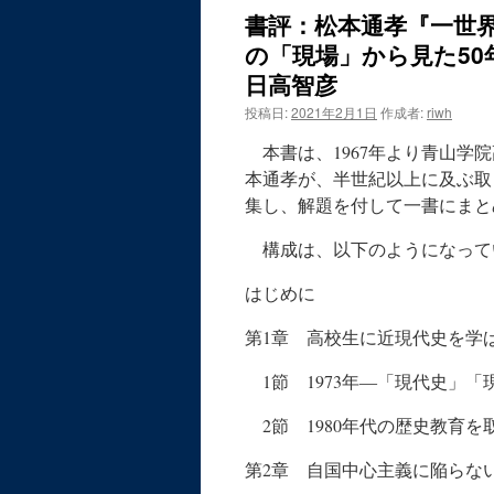
書評：松本通孝『一世
ン
の「現場」から見た50年
ツ
日高智彦
投稿日:
2021年2月1日
作成者:
riwh
へ
本書は、1967年より青山学
ス
本通孝が、半世紀以上に及ぶ取
キ
集し、解題を付して一書にまと
ッ
構成は、以下のようになって
プ
はじめに
第1章 高校生に近現代史を学
1節 1973年―「現代史」
2節 1980年代の歴史教育
第2章 自国中心主義に陥らな