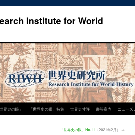
h Institute for World
世界史の眼」
「世界史の眼」特集
世界史寸評
書籍案内
ニューズ
「世界史の眼」No.11
（2021年2月）
→