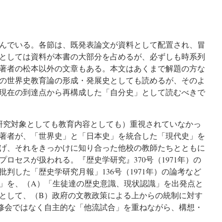
んでいる。各節は、既発表論文が資料として配置され、冒
としては資料が本書の大部分を占めるが、必ずしも時系列
著者の松本以外の文章もある。本文はあくまで解題の方な
の世界史教育論の形成・発展史としても読めるが、そのよ
現在の到達点から再構成した「自分史」として読むべきで
研究対象としても教育内容としても）重視されていなかっ
った著者が、「世界史」と「日本史」を統合した「現代史」を
げ、それをきっかけに知り合った他校の教師たちとともに
ロセスが扱われる。『歴史学研究』370号（1971年）の
判した「歴史学研究月報」136号（1971年）の論考など
」を、（A）「生徒達の歴史意識、現状認識」を出発点と
として、（B）政府の文教政策による上からの統制に対す
修会ではなく自主的な「他流試合」を重ねながら、構想・