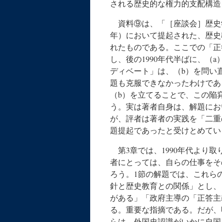
される歴史的な権力的支配構造
資料⑨は、「［座談会］歴史学と
年）において提起された、歴史
れたものである。ここでの「正
し、後の1990年代半ばに、（
ディベート」は、（b）を問い
題も克服できなかったわけであ
（b）を立てることで、この陥
う。実は著者自身は、解題にお
が、評者は著者の実践を「二重
題提起であったと受けとめてい
第3章では、1990年代より
者にとっては、自らの仕事をそ
ろう。1節の解題では、これら
針と歴史教育との関係」とし、
がある」「政府主導の「正答主
る。重要な指摘である。だが、
らは、外国史認識がいかに自国