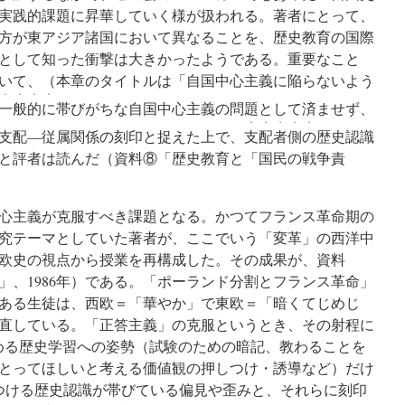
実践的課題に昇華していく様が扱われる。著者にとって、
方が東アジア諸国において異なることを、歴史教育の国際
として知った衝撃は大きかったようである。重要なこと
いて、（本章のタイトルは「自国中心主義に陥らないよう
・・・・
一般的に
帯びがちな自国中心主義の問題として済ませず、
・・・・・
支配―従属関係の刻印と捉えた上で、
支配者側の
歴史認識
と評者は読んだ（資料⑧「歴史教育と「国民の戦争責
心主義が克服すべき課題となる。かつてフランス革命期の
究テーマとしていた著者が、ここでいう「変革」の西洋中
欧史の視点から授業を再構成した。その成果が、資料
」、1986年）である。「ポーランド分割とフランス革命」
ある生徒は、西欧＝「華やか」で東欧＝「暗くてじめじ
直している。「正答主義」の克服というとき、その射程に
める歴史学習への姿勢（試験のための暗記、教わることを
とってほしいと考える価値観の押しつけ・誘導など）だけ
つける歴史認識が帯びている偏見や歪みと、それらに刻印