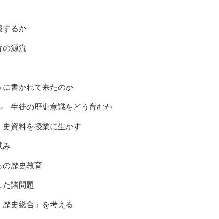
」
服するか
育の源流
うに書かれて来たのか
ル―生徒の歴史意識をどう育むか
、史資料を授業に生かす
試み
らの歴史教育
した諸問題
「歴史総合」を考える