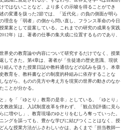
けではないことなど、より多くの示唆を得ることができ
述の変遷を扱った2節では、「近代化」の負の側面が明ら
の理念を「弱者」の側から問い直し、フランス革命の今日
授業案として提案している。これまでの研究の成果を実践
2012年）は、著者の仕事の集大成に位置するものであり、
世界史の教育論や内容について研究するだけでなく、授業
返してきた。第4章は、著者が「生徒達の歴史意識、現状
り組んできた授業日誌や教科通信などの試みを扱う。本章
史教育を、教科書などの制度的枠組みに依存することな
しながら、ものの見方や考え方を現実の世界の動きのなか
たことが分かる。
と」を「「ゆとり」教育の是非」としている。「ゆとり」
文教政策は、入試制度改革を伴わず、「観点別評価に見ら
らに増やし」、教育現場のゆとりをむしろ奪っていった。
ニングを謳っても、豊かな学びに結びつくことはなく、授
どんな授業方法がふさわしいかは、あくまで「担当教師一