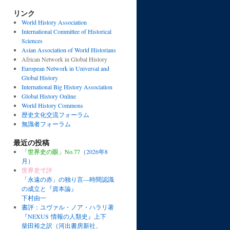
リンク
World History Association
International Committee of Historical
Sciences
Asian Association of World Historians
African Network in Global History
European Network in Universal and
Global History
International Big History Association
Global History Online
World History Commons
歴史文化交流フォーラム
無識者フォーラム
最近の投稿
「世界史の眼」No.77
（2026年8
月）
世界史寸評
「永遠の赤」の独り言―時間認識
の成立と『資本論』
下村由一
書評：ユヴァル・ノア・ハラリ著
『NEXUS 情報の人類史』上下
柴田裕之訳（河出書房新社、