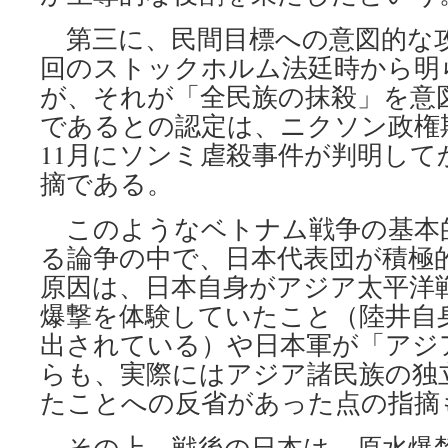
第三に、民間目標への意図的な
回のストックホルム法廷時から明
が、それが「全民族の抹殺」を意
であるとの認定は、ニクソン政権期
11月にソンミ虐殺事件が判明し
摘である。
このようなベトナム戦争の基本
る論争の中で、日本代表団が積極
原因は、日本自身がアジア太平洋
爆撃を体験していたこと（陸井自
出されている）や日本軍が「アジ
らも、実際にはアジア諸民族の独
たことへの反省があった点の指摘
その上、戦後の日本は、原水爆