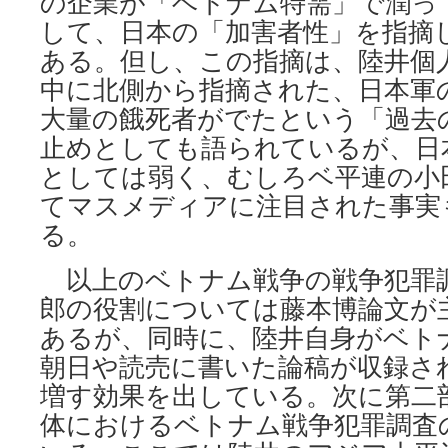
の企業が「ベトナム特需」で潤っ
して、日本の「加害者性」を指摘
ある。但し、この指摘は、陸井個
中に北側から指摘された、日本軍
大量の餓死者がでたという「過去
止めとしても語られているが、日
としては弱く、むしろベ平連の小
てマスメディアに注目された事実
る。
以上のベトナム戦争の戦争犯罪
郎の役割については藤本博論文が
あるが、同時に、陸井自身がベト
朝日や読売に書いた論稿が収録さ
増す効果を出している。次に第二
体におけるベトナム戦争犯罪調査