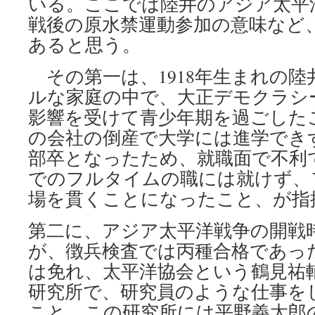
いる。ここでは陸井のアジア太平
戦後の原水禁運動参加の意味など
あると思う。
その第一は、1918年生まれの陸
ルな家庭の中で、大正デモクラシ
影響を受けて青少年期を過ごした
の会社の倒産で大学には進学でき
部卒となったため、就職面で不利
でのフルタイムの職には就けず、
場を貫くことになったこと、が指
第二に、アジア太平洋戦争の開戦時
が、徴兵検査では丙種合格であっ
は免れ、太平洋協会という鶴見祐
研究所で、研究員のような仕事を
こと、この研究所には平野義太郎