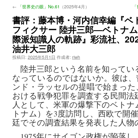
←
「世界史の眼」No.61
（2025年4月）
「
ン
書評：藤本博・河内信幸編『ベ
ツ
フィクサー 陸井三郎―ベトナ
へ
際派知識人の軌跡』彩流社、202
ス
油井大三郎
キ
投稿日:
2025年5月1日
作成者:
riwh
陸井三郎という名前を知ってい
ッ
なっているのではないか。彼は、
プ
ンド・ラッセルの提唱で始まった
おける戦争犯罪を調査する民間法
人として、米軍の爆撃下のベトナ
トナム）を3度訪問し、西欧で開
廷でその調査結果を発表した人物
1975年にサイゴン政権が陥落し