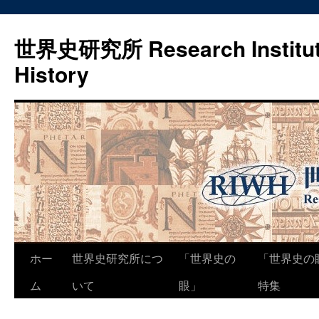
世界史研究所 Research Institute
History
コ
ホー
世界史研究所につ
「世界史の
「世界史の
ン
ム
いて
眼」
特集
テ