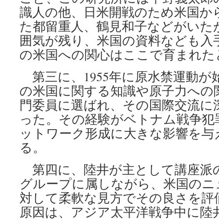
識人の他、日米開戦のため米国か
た都留重人、鶴見和子などがいた
囲気が残り、米国の資料なども入
の米国への関心はここで育まれた
第三に、1955年に原水禁運動が
の米国に関する知識や原子力への
門委員に選ばれ、その国際交流に
った。その経験がベトナム戦争犯
ットワーク形成に大きな影響を与
る。
第四に、陸井が主として講座派
グループに属しながら、米国のニ
対して柔軟な見方でその良さを評
原因は、アジア太平洋戦争中に陸