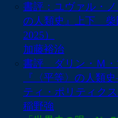
書評：ユヴァル・ノア
の人類史』上下 柴
2025）
加藤裕治
書評 ダリン・Ｍ・
『〈平等〉の人類史
ティ・ポリティクスま
稲野強