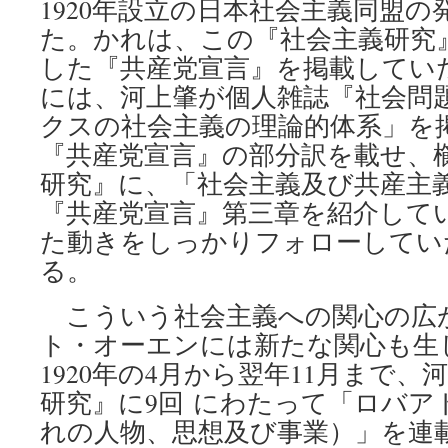
1920年設立の日本社会主義同盟
た。かれは、この『社会主義研究
した『共産党宣言』を掲載していた
には、河上肇が個人雑誌『社会問
クスの社会主義の理論的体系」を
『共産党宣言』の部分訳を載せ、
研究』に、「社会主義及び共産主
『共産党宣言』第三章を紹介して
た動きをしっかりフォローしてい
る。
こういう社会主義への関心の広
ト・オーエンには新たな関心も生
1920年の4月から翌年11月まで
研究』に9回 にわたって「ロバア
れの人物、思想及び事業）」を連