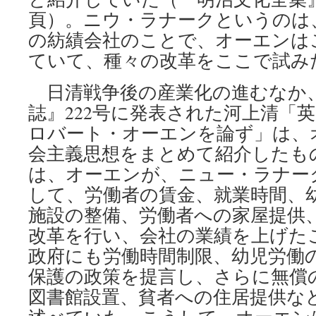
頁）。ニウ・ラナークというのは
の紡績会社のことで、オーエンは
ていて、種々の改革をここで試み
日清戦争後の産業化の進むなか、1
誌』222号に発表された河上清「
ロバート・オーエンを論ず」は、
会主義思想をまとめて紹介したも
は、オーエンが、ニュー・ラナー
して、労働者の賃金、就業時間、
施設の整備、労働者への家屋提供
改革を行い、会社の業績を上げた
政府にも労働時間制限、幼児労働
保護の政策を提言し、さらに無償
図書館設置、貧者への住居提供な