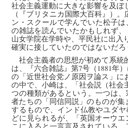
社会主義運動に大きな影響を及ぼ
（『ブリタニカ国際大百科』）。
ン・スクールで学んでいた松子は
の雑誌を読んでいたかもしれず、
山女学院在学時や、平民社に出入
確実に接していたのではないだろ
社会主義者の思想が初めて系統
は、『六合雑誌』第7号（1881年
の「近世社会党ノ原因ヲ論ス」に
の中で、小崎は、「社会説（社会
つの種類があるという。一つは、
者たちの「同信同説」のものが集
するもので、インド仏教やユダヤ
どに見られるが、「英国オーウエ
こに入ると一言言及されている。