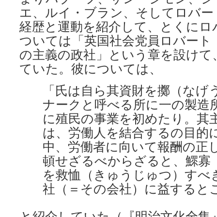
エ、ルイ・ブラン、そしてロバー
経歴と運動を紹介して、とくにロ
ついては「英国社会党員ロバート
の主義の政社」という章を設けて
ていた。彼については、
「氏は自ら其資財を擲（なげ
ナークと呼べる所に一の製造
に殖民の事業を初めたり。其
は、労働人を結合するの目的
中、労働者に向いて報酬の正
頓せざるべからざると、鰥寡
を救恤（きゅうじゅつ）すべ
社（＝その会社）に益すると
と紹介していた（『明治文化全集』第