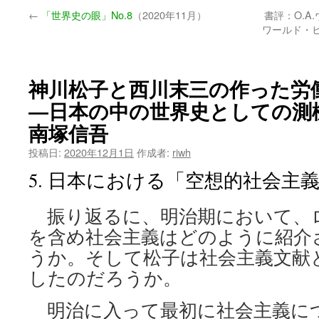
←
「世界史の眼」No.8
（2020年11月）
書評：O.
ン
ワールド・ヒ
ツ
へ
神川松子と西川末三の作った労
ス
―日本の中の世界史としての測
南塚信吾
キ
投稿日:
2020年12月1日
作成者:
riwh
ッ
5. 日本における「空想的社会主
プ
振り返るに、明治期において、
を含め社会主義はどのように紹介
うか。そして松子は社会主義文献
したのだろうか。
明治に入って最初に社会主義に