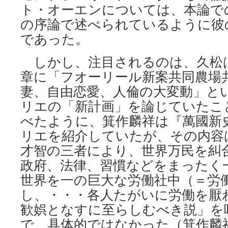
ト・オーエンについては、本論で
の序論で述べられているように彼
であった。
しかし、注目されるのは、久松は
章に「フオーリール新案共同農場
妻、自由恋愛、人倫の大変動」と
リエの「新計画」を論じていたこ
べたように、箕作麟祥は『萬國新
リエを紹介していたが、その内容
才智の三者により、世界万民を糾
政府、法律、習慣などをまったく
世界を一の巨大な労働社中（＝労
し、・・・各人たがいに労働を厭
歓娯となすに至らしむべき説」を
で、具体的ではなかった（箕作麟