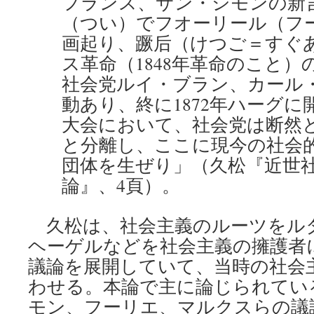
フランス、サン・シモンの新
（つい）でフオーリール（フ
画起り、蹶后（けつご＝すぐ
ス革命（1848年革命のこと）
社会党ルイ・ブラン、カール
動あり、終に1872年ハーグ
大会において、社会党は断然
と分離し、ここに現今の社会
団体を生ぜり」（久松『近世
論』、4頁）。
久松は、社会主義のルーツをル
ヘーゲルなどを社会主義の擁護者
議論を展開していて、当時の社会
わせる。本論で主に論じられてい
モン、フーリエ、マルクスらの議