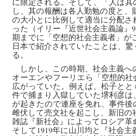
に限定される。そして、「人は其
し、其の報酬は各人勤勉の度と、
の大小とに比例して適当に分配さ
った（イリー『近世社会主義論』97
期までに「空想的社会主義者」が
日本で紹介されていたことは、驚
る。
しかし、この時期、社会主義へ
オーエンやフーリエら「空想的社
広がっていた。例えば、松子ととも
件で捕まり入獄していた堺利彦は
が起きたので連座を免れ、事件後
雌伏して売文社を起こし、新旧の
雑誌『新社会』によってロシア革
そして1919年に山川均と『社会