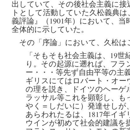
出していて、その後社会主義に接
トとして活動していた久松義典は
義評論』（1901年）において、
全体的に示していた。
その「序論」において、久松は
「そもそも社会主義は、19世
り。その起源に遡れば、フラ
ー・・・等先ず自由平等の主
ギリスにてはロバート・オー
の理を説き、ドイツのヘーゲ
ラッサル等これを顕彰し、も
やく＝しだいに）発達せしが
あらわれたるは、1817年イ
ウインが初めて社会的建議を提