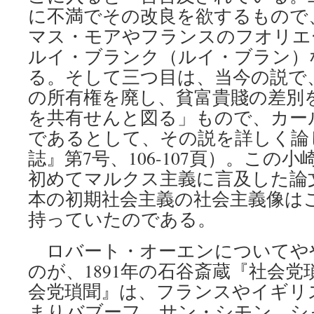
に不満でその改良を欲するもので
マス・モアやフランスのフオリエ
ルイ・ブランク（ルイ・ブラン）
る。そして三つ目は、当今の説で
の所有権を廃し、貧富貴賤の差別
を共有せんと図る」もので、カー
であるとして、その説を詳しく論
誌』第7号、106-107頁）。この
初めてマルクス主義に言及した論
本の初期社会主義の社会主義像は
持っていたのである。
ロバート・オーエンについてや
のが、1891年の石谷斎蔵『社会
会党瑣聞』は、フランスやイギリ
まりバブーフ、サン・シモン、シ