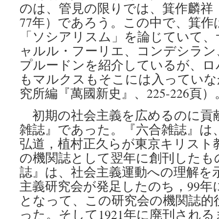
のは、管見の限りでは、箕作麟祥『万
77年）であろう。この中で、箕作は
「ソシアリスム」を論じていて、
ャルル・フーリエ、コンデシラン
プルードンを紹介しているが、ロ
もマルクスもそこには入っていな
究所編『萬國新史』、225-226頁）
初期の社会主義を広めるのに貢
雑誌』であった。『六合雑誌』は、1
弘道，植村正久らが東京キリスト
の機関誌として翌年に創刊したも
誌』は、社会主義運動への理解を示
主義研究会が発足したのち，99年
となって、この研究会の機関誌的
った。そして1921年に廃刊され