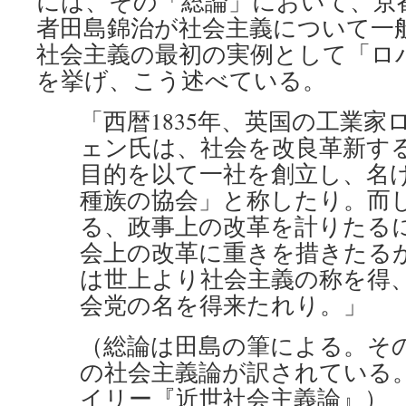
には、その「総論」において、京
者田島錦治が社会主義について一
社会主義の最初の実例として「ロ
を挙げ、こう述べている。
「西暦1835年、英国の工業家
ェン氏は、社会を改良革新す
目的を以て一社を創立し、名
種族の協会」と称したり。而
る、政事上の改革を計りたる
会上の改革に重きを措きたる
は世上より社会主義の称を得
会党の名を得来たれり。」
（総論は田島の筆による。そ
の社会主義論が訳されている
イリー『近世社会主義論』）