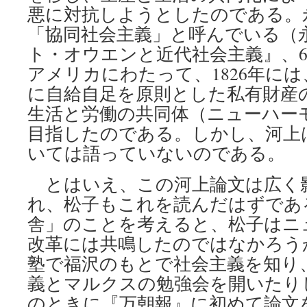
悪に対抗しようとしたのである。
「協同社会主義」と呼んでいる（
ト・オウエンと近代社会主義』、6
アメリカにわたって、1826年に
に自給自足を原則とした私有財産
生活と労働の共同体（ニューハー
目指したのである。しかし、河上
いては語っていないのである。
とはいえ、この河上論文は広く
れ、松子もこれを読んだはずであ
舎」のことを考えると、松子はニ
改革には共鳴したのではなかろう
塾で福沢のもとで社会主義を知り
義とマルクスの勉強会を開いたりして
のときに『万朝報』に初めて論文