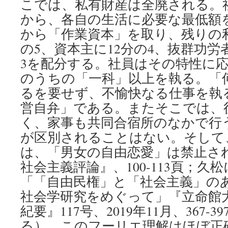
こでは、私有財産は全廃される。
から、各自の生活に必要な最低額
から「作業資本」を取り、残りの利
の5、資本主に12分の4、抜群功労
3を配分する。社員はその特性に
のうちの「一科」以上を執る。「
るを要せず、不愉快なる仕事を執
営自弁」である。またそこでは、
く、家事も共同合宿所のなかで行
が区別されることはない。そして
は、「男女の自由恋愛」は禁止さ
社会主義評論』、100-113頁；
「「自由民権」と「社会主義」の
社会学研究をめぐって」『立命館
紀要』117号、2019年11月、367-
る）。このフーリエ理解はほぼ正