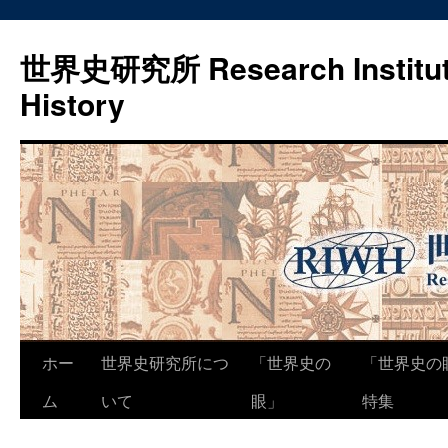
世界史研究所 Research Institute
History
コ
ホー
世界史研究所につ
「世界史の
「世界史の
ン
ム
いて
眼」
特集
テ