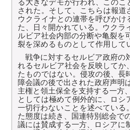
る大きなデモが行われ、このこ
された。そして、こちらは報道
ウクライナとの連帯を呼びかけ
た、日々開かれている。ウクラ
ルビア社会内部の分断や亀裂を
裂を深めるものとして作用して
戦争に対するセルビア政府の
れるセルビア社会を反映してか
たものではない。侵攻の後、長
障会議の後で出された政府声明
主権と領土保全を支持する一方
としては極めて例外的に、ロシ
一切行わないことを述べている
た態度は続き、国連特別総会で
議には賛成する一方、ロシアに