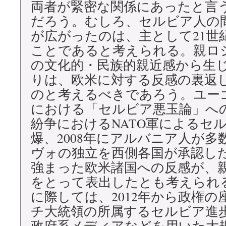
両者が緊密な関係にあったと言
だろう。むしろ、セルビア人の
が広がったのは、主として21世
ことであると考えられる。親ロ
の文化的・民族的親近感から生
りは、欧米に対する反感の裏返
のと考えるべきであろう。ユー
における「セルビア悪玉論」へ
紛争におけるNATO軍によるセ
爆、2008年にアルバニア人が
ヴォの独立を西側各国が承認し
強まった欧米諸国への反感が、
をとって表出したとも考えられ
に際しては、2012年から政権
チ大統領の所属するセルビア進
政府系メディアなどを用いた大