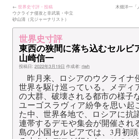
←
世界史寸評・投稿
木畑洋一「
ン
ウクライナ侵攻と非武装・中立
砂山清（元ジャーナリスト）
ツ
へ
世界史寸評
ス
東西の狭間に落ち込むセルビ
山崎信一
キ
投稿日:
2022年3月19日
作成者:
riwh
ッ
昨月来、ロシアのウクライナ
プ
世界を駆け巡っている。メディ
の大群、破壊される都市の様子な
ユーゴスラヴィア紛争を思い起
た中、世界各地で、ロシアに抗
連帯するデモや集会が開催され
島の小国セルビアでは、3月初