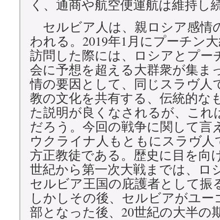
く、通商や航空便運航は維持し
セルビア人は、親ロシア感情
われる。2019年1月にプーチン
訪問した際には、ロシアとプー
会に予想を超える大群衆が集ま
情の要因として、同じスラヴ人
教の文化を共有する、伝統的な
た説明が良くなされるが、これ
だろう。今回の戦争に関して言
ウクライナ人もともにスラヴ人
方正教徒である。歴史に目を向け
世紀から第一次大戦までは、ロ
セルビア王国の庇護者として振
しかしその後、セルビアがユー
部となった後、20世紀の大半の