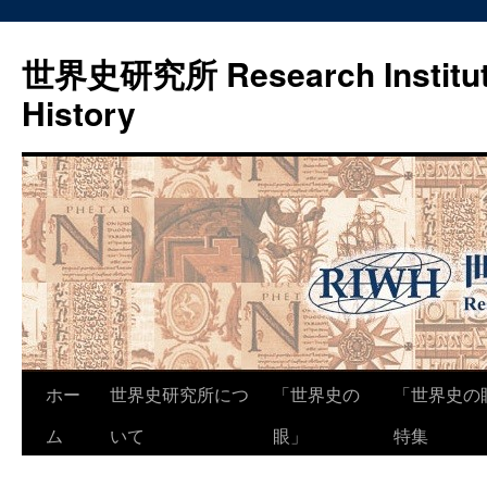
世界史研究所 Research Institute
History
コ
ホー
世界史研究所につ
「世界史の
「世界史の
ン
ム
いて
眼」
特集
テ