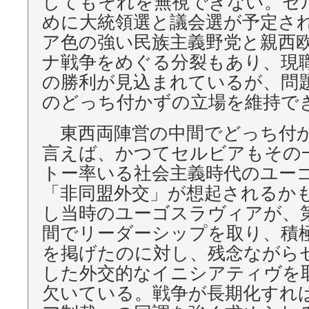
してもそれを無視できない。セ
めに大統領選と議会選が予定さ
ア色の強い民族主義野党と親西
ナ戦争をめぐる分裂もあり、現
の勝利が見込まれているが、問
のどっち付かずの立場を維持で
東西両陣営の中間でどっち付
言えば、かつてセルビアもその
トー率いる社会主義時代のユー
「非同盟外交」が想起されるか
し当時のユーゴスラヴィアが、
間でリーダーシップを取り、積
を掲げたのに対し、残念ながら
した外交的なイニシアティヴを
欠いている。戦争が長期化すれば