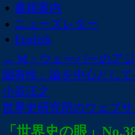
書籍案内
ニューズレター
English
←
M・ウェーバーのアジ
固有性」論を中心として
小谷汪之
世界史研究所のウェブ
「世界史の眼」No.3