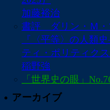
加藤裕治
書評 ダリン・Ｍ・
『〈平等〉の人類史
ティ・ポリティクスま
稲野強
「世界史の眼」No.7
アーカイブ