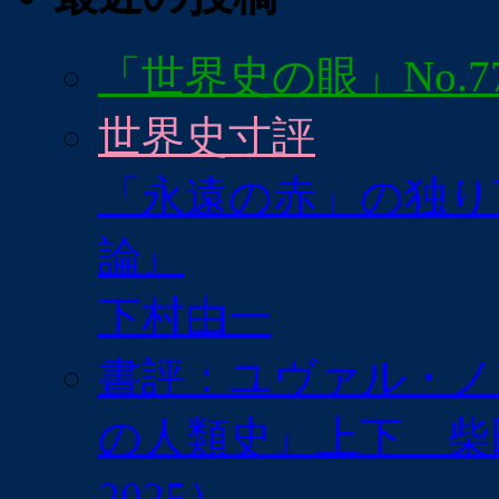
「世界史の眼」No.7
世界史寸評
「永遠の赤」の独り
論』
下村由一
書評：ユヴァル・ノア
の人類史』上下 柴
2025）