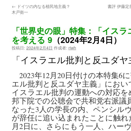
←
ドイツの内なる植民地主義？
書評 伊藤
ン
木戸衛一
ツ
「世界史の眼」特集：「イスラ
へ
を考える 9
（2024年2月4日）
ス
投稿日:
2024年2月4日
作成者:
riwh
キ
「イスラエル批判と反ユダヤ
ッ
2023年12月20日付けの本特集
プ
エル批判と反ユダヤ主義」におい
イスラエル批判の運動への対応を
邦下院での公聴会で共和党右派議
なった3人の学長の内、ペンシル
が辞任に追い込まれたことに触れた
月2日に、さらにもう一人、ハー