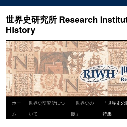
世界史研究所 Research Institute
History
コ
ホー
世界史研究所につ
「世界史の
「世界史の
ン
ム
いて
眼」
特集
テ