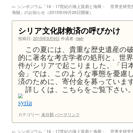
←
シンポジウム「16・17世紀の海上貿易と海商・
世界史研究
ン
海賊」のお知らせ（2015年09月26日開催）
ツ
シリア文化財救済の呼びかけ
へ
投稿日:
2015年9月9日
作成者:
riwh
ス
この夏には、貴重な歴史遺産の破
キ
的に著名な考古学者の処刑と、世
件がシリアで起こりました。「日
ッ
会」では、このような事態を憂慮
プ
済のために、寄付金を募っていま
詳しくは、こちらをご覧下さい
カテゴリー:
未分類
パーマリンク
←
シンポジウム「16・17世紀の海上貿易と海商・
世界史研究