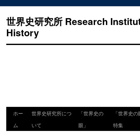
世界史研究所 Research Institute
History
コ
ホー
世界史研究所につ
「世界史の
「世界史の
ン
ム
いて
眼」
特集
テ