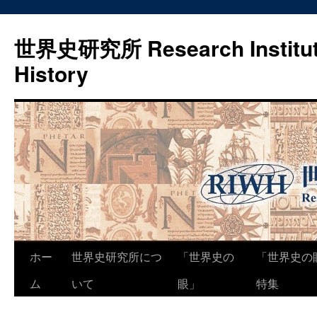
世界史研究所 Research Institute
History
コ
ホー
世界史研究所につ
「世界史の
「世界史の
ン
ム
いて
眼」
特集
テ