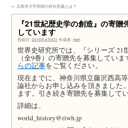
←
広島市大平和研の存在意義とは？
ン
ツ
『21世紀歴史学の創造』の寄贈
しています
へ
投稿日:
2016年4月6日
作成者:
riwh
ス
世界史研究所では、『シリーズ 21
キ
（全9巻）の寄贈先を募集していま
ッ
らの記事
をご覧ください。
プ
現在までに、神奈川県立藤沢西高等
論社からお申し込みを頂きました
ます。引き続き寄贈先を募集して
詳細は、
world_history@riwh.jp