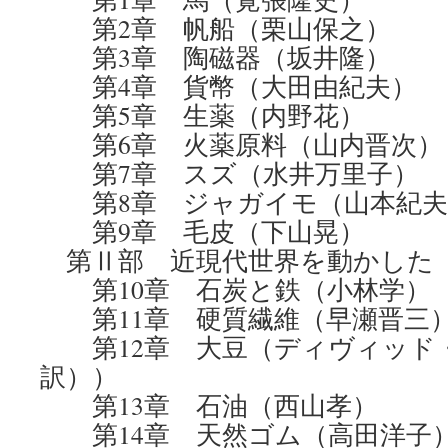
第2章 帆船（栗山保之）
第3章 陶磁器（坂井隆）
第4章 貨幣（大田由紀夫）
第5章 生薬（内野花）
第6章 火薬原料（山内晋次）
第7章 スズ（水井万里子）
第8章 ジャガイモ（山本紀夫
第9章 毛皮（下山晃）
第Ⅱ部 近現代世界を動かした
第10章 石炭と鉄（小林学）
第11章 硬質繊維（早瀬晋三
第12章 大豆（ディヴィッド
訳））
第13章 石油（西山孝）
第14章 天然ゴム（高田洋子