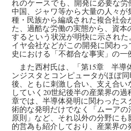
れのケースでも、開発に必要な労
中国、ジャワ等から大量の人々が
種・民族から編成された複合社会
た、過酷な労働の実態から、資本
するという状況が明快に示された
イヤ会社などがこの開発に関わっ
史における「不都合な事実」の一
また西村氏は、「第15章 半導
ンジスタとコンピュータがほぼ同
後、ともに刺激し合い、支え合い
していく20世紀後半の産業界の過
章では、半導体発明に関わったス
術的な発明だけでなく「ムーアの
原則」など、それ以外の分野にも
的営為も紹介しており、産業界の