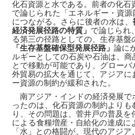
化石資源と水である。前者の化石
で論じられた「エネルギー・資源
につながる。さらに後者の水は、
経済発展径路の特質」
で論じられ
る第三の径路としての、生存基盤
「生存基盤確保型発展径路」
論に
ルギーとしての石炭や石油は、商
とで移動が可能であり、グローバ
外貿易の拡大を通じて、アジアに
ー資源の制約が緩和された。
南アジア・インドの経済発展で
ったのは、化石資源の制約よりも
り、その問題は、菅井戸の普及を
による食糧増産・自給化の達成に
「水」との格闘が、現代のアジア、