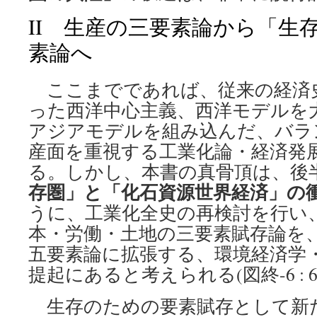
II 生産の三要素論から「生
素論へ
ここまでであれば、従来の経済
った西洋中心主義、西洋モデルを
アジアモデルを組み込んだ、バラ
産面を重視する工業化論・経済発
る。しかし、本書の真骨頂は、後
存圏」と「化石資源世界経済」の
うに、工業化全史の再検討を行い
本・労働・土地の三要素賦存論を
五要素論に拡張する、環境経済学
提起にあると考えられる(図終-6 : 
生存のための要素賦存として新