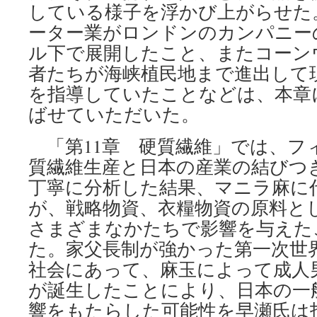
している様子を浮かび上がらせた
ーター業がロンドンのカンパニー
ル下で展開したこと、またコーン
者たちが海峡植民地まで進出して
を指導していたことなどは、本章
ばせていただいた。
「第11章 硬質繊維」では、フ
質繊維生産と日本の産業の結びつ
丁寧に分析した結果、マニラ麻に
が、戦略物資、衣糧物資の原料と
さまざまなかたちで影響を与えた
た。家父長制が強かった第一次世
社会にあって、麻玉によって成人
が誕生したことにより、日本の一
響をもたらした可能性を早瀬氏は