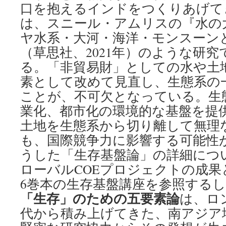
口を抱えるインドをつくりあげて
は、スニール・アムリスの『水の
ヤ水系・大河・海洋・モンスーン
（草思社、2021年）のような研
る。「非貿易財」としての水や土
素として改めて見直し、生態系の
ことが、不可欠となっている。生
業化、都市化の環境的な基盤を提
土地を生態系から切り離して無理
も、国際競争力に影響する可能性があ
うした「生存基盤論」の詳細につ
ローバルCOEプロジェクトの成
6巻本の生存基盤講座を参照する
「生存」のための五要素論
は、ロ
代から積み上げてきた、南アジア