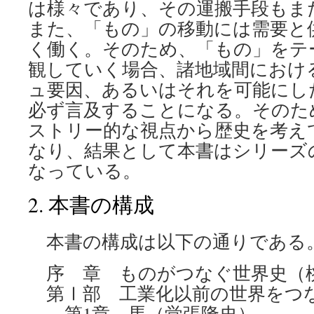
は様々であり、その運搬手段もま
また、「もの」の移動には需要と
く働く。そのため、「もの」をテ
観していく場合、諸地域間におけ
ュ要因、あるいはそれを可能にし
必ず言及することになる。そのた
ストリー的な視点から歴史を考え
なり、結果として本書はシリーズ
なっている。
2. 本書の構成
本書の構成は以下の通りである
序 章 ものがつなぐ世界史（
第Ⅰ部 工業化以前の世界をつ
第1章 馬（覚張隆史）