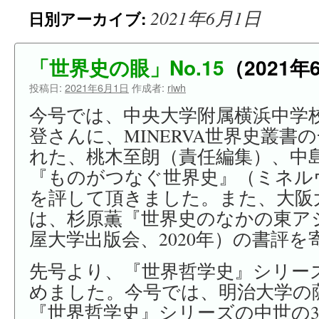
2021年6月1日
日別アーカイブ:
ン
ツ
「世界史の眼」No.15
（2021年
へ
投稿日:
2021年6月1日
作成者:
riwh
ス
今号では、中央大学附属横浜中学
キ
登さんに、MINERVA世界史叢書
れた、桃木至朗（責任編集）、中
ッ
『ものがつなぐ世界史』（ミネルヴ
プ
を評して頂きました。また、大阪
は、杉原薫『世界史のなかの東ア
屋大学出版会、2020年）の書評
先号より、『世界哲学史』シリー
めました。今号では、明治大学の
『世界哲学史』シリーズの中世の