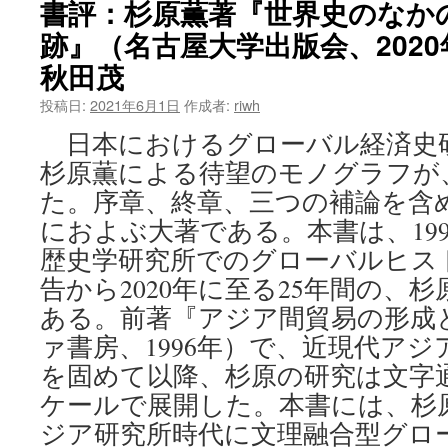
書評：杉原薫著『世界史のなか
跡』（名古屋大学出版会、2020
秋田茂
投稿日:
2021年6月1日
作成者:
riwh
日本におけるグローバル経済史
杉原薫による待望のモノグラフが
た。序章、終章、三つの補論を含めた
におよぶ大著である。本書は、19
歴史学研究所でのグローバルヒス
告から2020年に至る25年間の、
ある。前著『アジア間貿易の形成
ァ書房、1996年）で、近現代ア
を固めて以降、杉原の研究は文字
ケールで展開した。本書には、杉
ジア研究所時代に文理融合型グロー