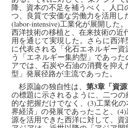
降、資本の不足を補うべく、人口
つ、良質で安価な労働力を活用し
(labor-intensive)工業化が展
西洋技術の移植と、在来技術の近
用を通じて実現した。さらに西洋
に代表される「化石エネルギー資
う「エネルギー集約型」であった
アでは、石炭や石油の消費を抑え
型」発展径路が主流であった。
第3章「資
杉原論の独自性は、
の標題に示されるように、二つの
的な把握だけでなく、(3)工業化
界経済」の発展であったこと、(4
源を活用できた西洋に対して、資
アジアは、近世以降の「アジア間貿易」(i