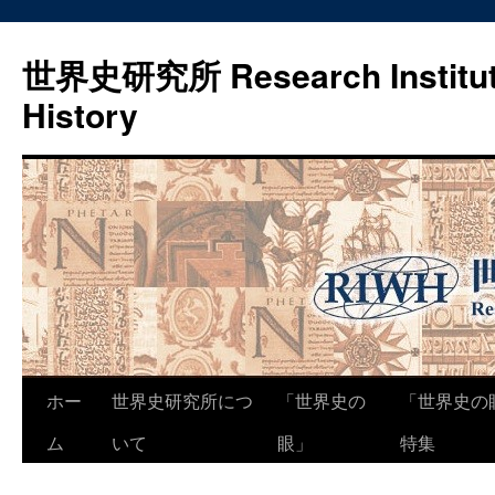
世界史研究所 Research Institute
History
コ
ホー
世界史研究所につ
「世界史の
「世界史の
ン
ム
いて
眼」
特集
テ