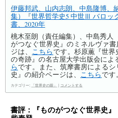
伊藤邦武、山内志朗、中島隆博、
集）『世界哲学史5 中世Ⅲ バロ
書、2020年
桃木至朗（責任編集）、中島秀人
がつなぐ世界史』のミネルヴァ書
ジは、
こちら
です。杉原薫『世界
の奇跡』の名古屋大学出版会によ
ら
です。また、筑摩書房によるシ
史』の紹介ページは、
こちら
です
カテゴリー:
「世界史の眼」
|
コメントする
書評：『ものがつなぐ世界史』
柴泰登