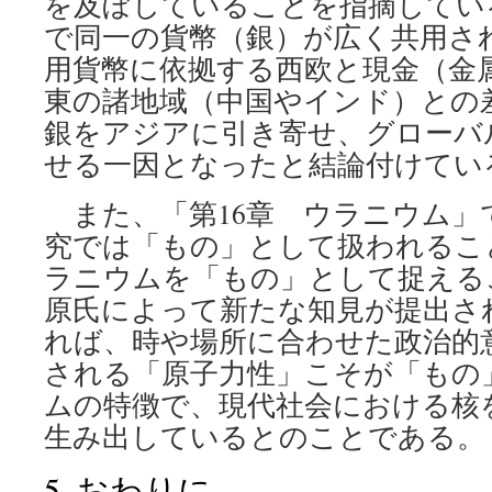
を及ぼしていることを指摘してい
で同一の貨幣（銀）が広く共用され
用貨幣に依拠する西欧と現金（金
東の諸地域（中国やインド）との
銀をアジアに引き寄せ、グローバ
せる一因となったと結論付けてい
また、「第16章 ウラニウム」
究では「もの」として扱われるこ
ラニウムを「もの」として捉える
原氏によって新たな知見が提出さ
れば、時や場所に合わせた政治的
される「原子力性」こそが「もの
ムの特徴で、現代社会における核
生み出しているとのことである。
5. おわりに