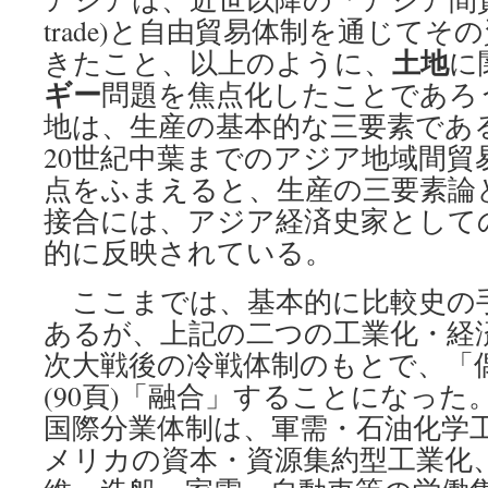
trade)と自由貿易体制を通じて
土地
きたこと、以上のように、
に
ギー
問題を焦点化したことであろ
地は、生産の基本的な三要素であ
20世紀中葉までのアジア地域間貿
点をふまえると、生産の三要素論
接合には、アジア経済史家として
的に反映されている。
ここまでは、基本的に比較史の
あるが、上記の二つの工業化・経
次大戦後の冷戦体制のもとで、「
(90頁)「融合」することになっ
国際分業体制は、軍需・石油化学
メリカの資本・資源集約型工業化