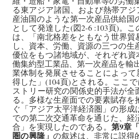
維・造船・家電・自動車等の労働
る東アジア諸国、および熱帯アジ
産油国のような第一次産品供給国
として発達した(図2-6 :103頁)
は、「南北格差をともなう世界貿
し、資本、労働、資源の三つの生
優位をもつ諸地域が、それぞれ資
働集約型工業品、第一次産品を輸
業体制を発展させることによって
得した」(104頁)とされる。ここ
ストリー研究の関係史的手法が全
る。多様な生産面での要素賦存を
ぐ「アジア太平洋経済圏」の形成
での第二次交通革命を通じた、経
第9章
合」を実現したのである。
圏の興隆」
の叙述は、非常に説得