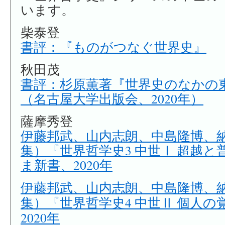
います。
柴泰登
書評：『ものがつなぐ世界史』
秋田茂
書評：杉原薫著『世界史のなかの
（名古屋大学出版会、2020年）
薩摩秀登
伊藤邦武、山内志朗、中島隆博、
集）『世界哲学史3 中世Ⅰ 超越
ま新書、2020年
伊藤邦武、山内志朗、中島隆博、
集）『世界哲学史4 中世Ⅱ 個人
2020年