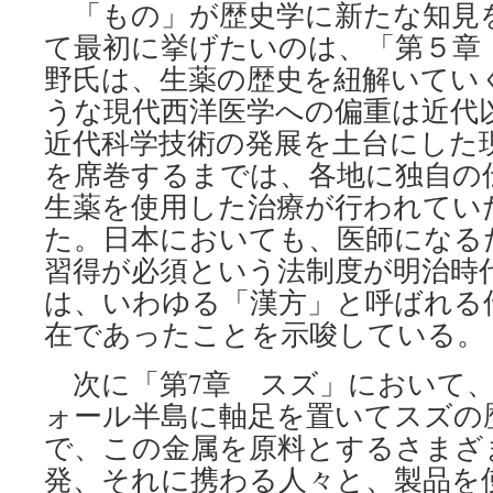
「もの」が歴史学に新たな知見
て最初に挙げたいのは、「第５章
野氏は、生薬の歴史を紐解いてい
うな現代西洋医学への偏重は近代
近代科学技術の発展を土台にした
を席巻するまでは、各地に独自の
生薬を使用した治療が行われてい
た。日本においても、医師になる
習得が必須という法制度が明治時
は、いわゆる「漢方」と呼ばれる
在であったことを示唆している。
次に「第7章 スズ」において、
ォール半島に軸足を置いてスズの
で、この金属を原料とするさまざ
発、それに携わる人々と、製品を