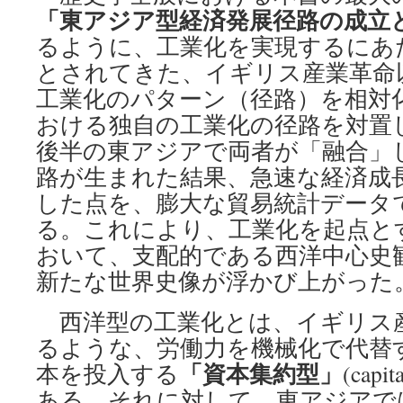
「東アジア型経済発展径路の成立
るように、工業化を実現するにあた
とされてきた、イギリス産業革命
工業化のパターン（径路）を相対
おける独自の工業化の径路を対置した
後半の東アジアで両者が「融合」
路が生まれた結果、急速な経済成
した点を、膨大な貿易統計データ
る。これにより、工業化を起点と
おいて、支配的である西洋中心史
新たな世界史像が浮かび上がった
西洋型の工業化とは、イギリス
るような、労働力を機械化で代替
「資本集約型」
本を投入する
(capi
ある。それに対して、東アジアでは