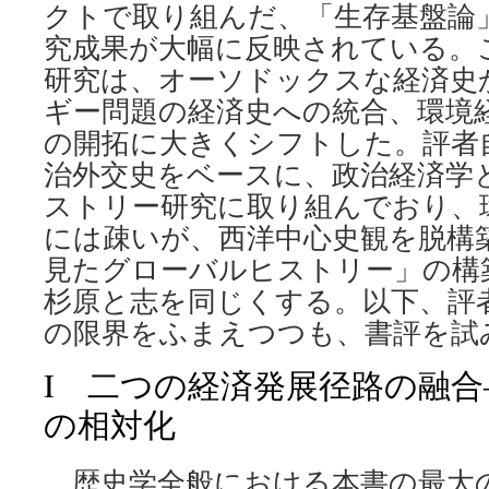
クトで取り組んだ、「生存基盤論
究成果が大幅に反映されている。こ
研究は、オーソドックスな経済史
ギー問題の経済史への統合、環境
の開拓に大きくシフトした。評者
治外交史をベースに、政治経済学
ストリー研究に取り組んでおり、
には疎いが、西洋中心史観を脱構
見たグローバルヒストリー」の構
杉原と志を同じくする。以下、評
の限界をふまえつつも、書評を試
I 二つの経済発展径路の融
の相対化
歴史学全般における本書の最大