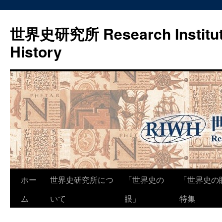
世界史研究所 Research Institute
History
コ
ホー
世界史研究所につ
「世界史の
「世界史の
ン
ム
いて
眼」
特集
テ