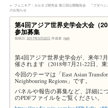
←
フェニキア・カルタゴ研究会 第三回公開報告会
『ブダペシ
ン
のお知らせ
ツ
第4回アジア世界史学会大会（20
へ
参加募集
ス
投稿日:
2017年3月22日
作成者:
riwh
キ
ッ
第4回アジア世界史学会が、来年7
プ
催されます（2018年7月21-22日
今回のテーマは「East Asian Transform
Neighbouring Regions」です。
パネルや報告の募集など、詳細につ
のPDFファイルをご覧ください。