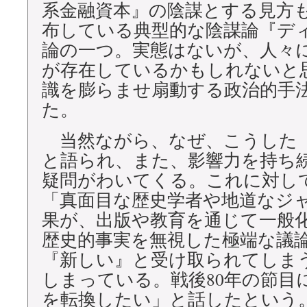
系金融資本』の陰謀とする見方
布している典型的な陰謀論『デ
論の一つ。実態はないが、人々
が存在しているかもしれないと
識を膨らませ扇動する政治的手
た。
当然ながら、なぜ、こうした
と語られ、また、影響力を持ち
疑問がわいてくる。これに対し
「真面目な歴史学者や地道なジ
果が、出版や教育を通じて一般
歴史的事実を無視した極端な議
『新しい』と受け取られてしま
しまっている。戦後80年の節目
を転換したい」と話したという