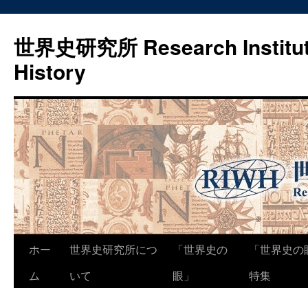
世界史研究所 Research Institute
History
コ
ホー
世界史研究所につ
「世界史の
「世界史の
ン
ム
いて
眼」
特集
テ