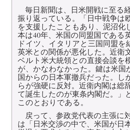
毎日新聞は、日米開戦に至る経
振り返っている。「日中戦争は
を支援したこともあり、泥沼化
本は40年、米国の同盟国である
ドイツ、イタリアと三国同盟を
英米との関係が悪化した。近衛
ベルト米大統領との直接会談を
が、かなわなかった。鍵は米国
国からの日本軍撤兵だった。し
らが強硬に反対。近衛内閣は総
て誕生したのが東条内閣だ。」
このとおりである。
戻って、参政党代表の主張に対
は「日米交渉の中で、米国が日