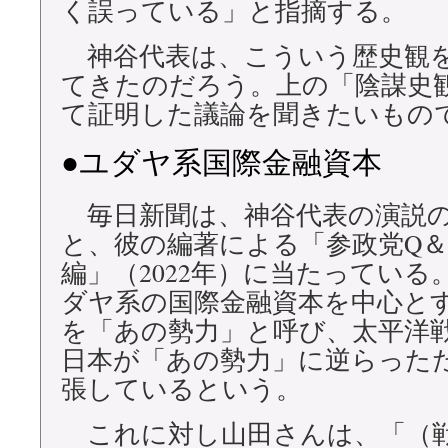
く誤っている」と指摘する。
神谷代表は、こういう歴史観
てきたのだろう。上の「陰謀史
て証明した議論を聞きたいもの
●ユダヤ系国際金融資本
毎日新聞は、神谷代表の演説の
と、彼の編著による「参政党Q＆
編」（2022年）に当たってい
ダヤ系の国際金融資本を中心と
を「あの勢力」と呼び、太平洋
日本が「あの勢力」に逆らった
張しているという。
これに対し山田さんは、「（