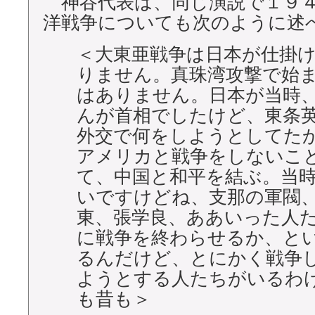
神谷代表は、同じ演説で１９４
洋戦争についても次のように述
＜大東亜戦争は日本が仕掛
りません。真珠湾攻撃で始
はありません。日本が当時
んが首相でしたけど、東条
外交で何をしようとしてた
アメリカと戦争をしないこ
て、中国と和平を結ぶ。当
いですけどね、支那の軍閥
東、張学良、ああいった人
に戦争を終わらせるか、と
るんだけど、とにかく戦争
ようとする人たちがいるわ
も昔も＞