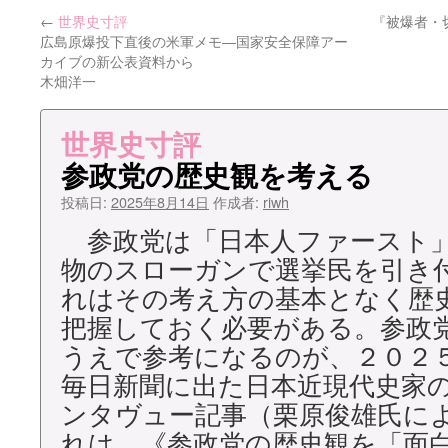
←
世界史寸評
『被爆者・
ン
広島原爆投下直後の米軍メモ―国家安全保障アー
カイブの新公表資料から
ツ
木畑洋一
へ
世界史寸評
ス
参政党の歴史観を考える
キ
投稿日:
2025年8月14日
作成者:
riwh
ッ
参政党は「日本人ファースト
プ
物のスローガンで選挙民を引き
れはその考え方の基本となく歴
把握しておく必要がある。参政
うえで参考になるのが、２０２
毎日新聞に出た日本近現代史家
ンタヴュー記事（栗原俊雄氏に
れは、《参政党の歴史観を「面