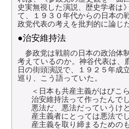
史実無視した演説、歴史学者は
て、１９３０年代からの日本の
政党代表の考えを批判的に論じ
●治安維持法
参政党は戦前の日本の政治体
考えているのか。神谷代表は、鹿
日の街頭演説で、１９２５年成
巡り、こう語っていた。
＜日本も共産主義がはびこ
治安維持法って作ったんで
悪法だ、悪法だっていうけ
産主義者にとっては悪法で
産主義を取り締まるための