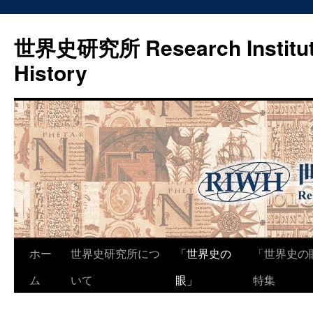
世界史研究所 Research Institute
History
コ
ホー
世界史研究所につ
「世界史の
「世界史の
ン
ム
いて
眼」
特集
テ