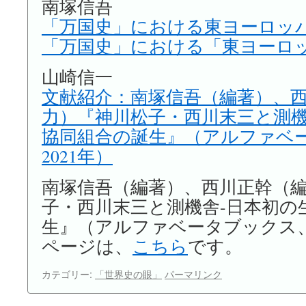
南塚信吾
「万国史」における東ヨーロッパ I
「万国史」における「東ヨーロ
山崎信一
文献紹介：南塚信吾（編著）、
力）『神川松子・西川末三と測機
協同組合の誕生』（アルファベ
2021年）
南塚信吾（編著）、西川正幹（
子・西川末三と測機舎-日本初の
生』（アルファベータブックス、
ページは、
こちら
です。
カテゴリー:
「世界史の眼」
パーマリンク