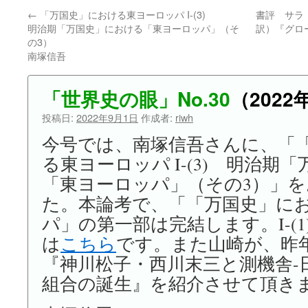
←
「万国史」における東ヨーロッパ I-(3)
書評 サラ
ン
明治期「万国史」における「東ヨーロッパ」（そ
訳）『グロ
の3）
ツ
南塚信吾
へ
「世界史の眼」No.30
（2022
ス
投稿日:
2022年9月1日
作成者:
riwh
キ
今号では、南塚信吾さんに、「
ッ
る東ヨーロッパ I-(3) 明治期
プ
「東ヨーロッパ」（その3）」
た。本論考で、「「万国史」に
パ」の第一部は完結します。I-(1
は
こちら
です。また山崎が、昨
『神川松子・西川末三と測機舎-
組合の誕生』を紹介させて頂き