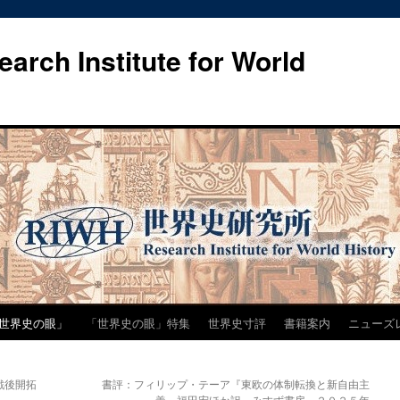
h Institute for World
世界史の眼」
「世界史の眼」特集
世界史寸評
書籍案内
ニューズ
戦後開拓
書評：フィリップ・テーア『東欧の体制転換と新自由主
義』福田宏ほか訳 みすず書房 ２０２５年