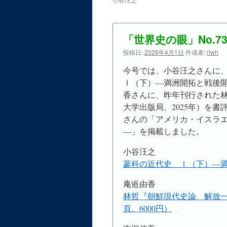
ン
ツ
「世界史の眼」No.7
投稿日:
2026年4月1日
作成者:
riwh
へ
今号では、小谷汪之さんに
ス
Ⅰ（下）―満洲開拓と戦後
キ
香さんに、昨年刊行された
大学出版局、2025年）を
ッ
さんの「アメリカ・イスラ
プ
―」を掲載しました。
小谷汪之
蓼科の近代史 Ⅰ（下）―
庵逧由香
林哲『朝鮮現代史論 解放一年
頁、6000円）