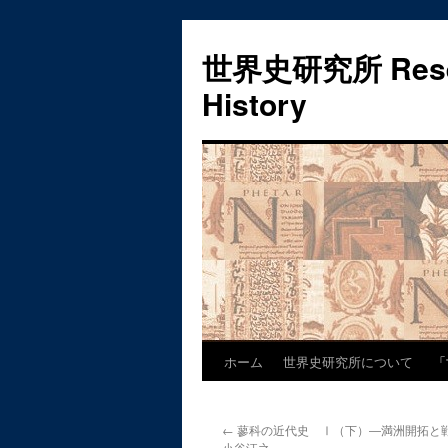
世界史研究所 Researc
History
ホーム
世界史研究所について
「
コ
ン
←
蓼科の近代史 Ⅰ（下）―満洲開拓と
テ
小谷汪之