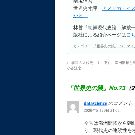
南塚信吾
世界史寸評
アメリカ・イ
から―
林哲『朝鮮現代史論 解放一
版社による紹介ページは
こ
カテゴリー:
「世界史の眼」
パーマリ
←
蓼科の近代史 Ⅰ（下）―満洲開拓と
小谷汪之
「世界史の眼」No.73
（2
datascience
のコメント:
2026年5月29日 21:09
今号は満洲開拓から朝
り、現代史の連続性を