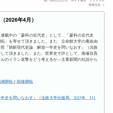
南塚信吾
→
3
（2026年4月）
、連載中の「蓼科の近代史」として、「蓼科の近代史
開拓」を寄せて頂きました。また、立命館大学の庵逧由
林哲『朝鮮現代史論 解放一年史を問いなおす』（法政
書評して頂きました。また、世界史寸評として、南塚信吾
エルのイラン攻撃をどう考えるか―主要新聞の社説から
満洲開拓と戦後開拓
史を問いなおす』（法政大学出版局、2025年、511