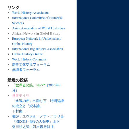
リンク
World History Association
International Committee of Historical
Sciences
Asian Association of World Historians
African Network in Global History
European Network in Universal and
Global History
International Big History Association
Global History Online
World History Commons
歴史文化交流フォーラム
無識者フォーラム
最近の投稿
「世界史の眼」No.77
（2026年8
月）
世界史寸評
「永遠の赤」の独り言―時間認識
の成立と『資本論』
下村由一
書評：ユヴァル・ノア・ハラリ著
『NEXUS 情報の人類史』上下
柴田裕之訳（河出書房新社、