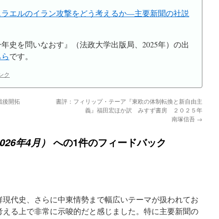
スラエルのイラン攻撃をどう考えるか―主要新聞の社説
年史を問いなおす』（法政大学出版局、2025年）の出
ちら
です。
ンク
戦後開拓
書評：フィリップ・テーア『東欧の体制転換と新自由主
義』福田宏ほか訳 みすず書房 ２０２５年
南塚信吾
→
への1件のフィードバック
026年4月）
鮮現代史、さらに中東情勢まで幅広いテーマが扱われてお
考える上で非常に示唆的だと感じました。特に主要新聞の